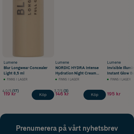
Lumene
Lumene
Lumene
Blur Longwear Concealer
NORDIC HYDRA Intense
Invisible Illumi
Light 8,5 ml
Hydration Night Cream
Instant Glow B
50 ml
100 30 ml
FINNS I LAGER
FINNS I LAGER
FINNS I LAGER
4.0/5
(17)
3.7/5
(3)
119 kr
146 kr
195 kr
Köp
Köp
Prenumerera på vårt nyhetsbrev