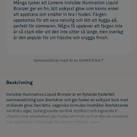
Många tycker att Lumene Invisible Illumination Liquid
Bronzer ger en fin, lätt solkysst glow som känns enkel
att applicera och smälter in bra i huden. Färgen
uppskattas för att vara naturlig och lätt att bygga på,
perfekt för sommaren. Några få upplever att färgen inte
är så stark eller att den inte sitter så länge, men överlag
är den populär för sin fräscha och snygga finish.
Sammanfattat med AI av GAMIFIERA.®
Beskrivning
Invisible Illumination Liquid Bronzer är en flytande fjäderlätt
sammansättning som återfuktar och ger huden en solkysst look med
strålande glow. Den lätta, veganska formulan innehåller återfuktande
nordiska alger, lystergivande nordisk mjölkört och lugnande E-
vitamin som omedelbart ger huden ett friskt och strålande utseende.
Kan appliceras i flera lager för en mer intensiv nyans.