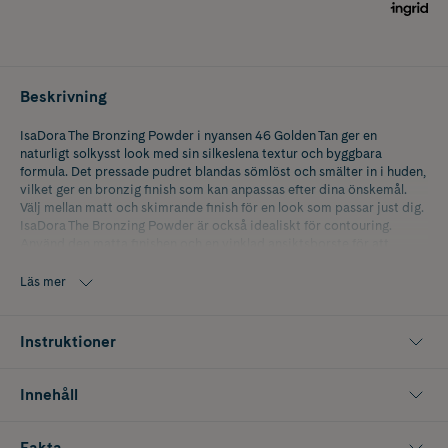
Beskrivning
IsaDora The Bronzing Powder i nyansen 46 Golden Tan ger en
naturligt solkysst look med sin silkeslena textur och byggbara
formula. Det pressade pudret blandas sömlöst och smälter in i huden,
vilket ger en bronzig finish som kan anpassas efter dina önskemål.
Välj mellan matt och skimrande finish för en look som passar just dig.
IsaDora The Bronzing Powder är också idealiskt för contouring.
Använd den matta finishen och en vinklad ansiktsborste för att
framhäva ansiktets naturliga skuggområden, såsom kindbenen och
näsryggen.
Läs mer
- Skapar en naturligt solkysst look
Instruktioner
- Byggbar formula för ett anpassningsbart resultat
- Silkeslen textur som smälter in i huden
Innehåll
Fakta