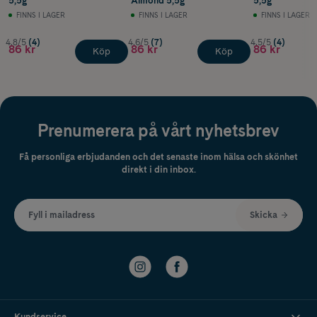
5,5g
Almond 5,5g
5,5g
FINNS I LAGER
FINNS I LAGER
FINNS I LAGER
4.8/5
(4)
4.6/5
(7)
4.5/5
(4)
86 kr
86 kr
86 kr
Köp
Köp
Prenumerera på vårt nyhetsbrev
Få personliga erbjudanden och det senaste inom hälsa och skönhet
direkt i din inbox.
Fyll i mailadress
Skicka
Kundservice