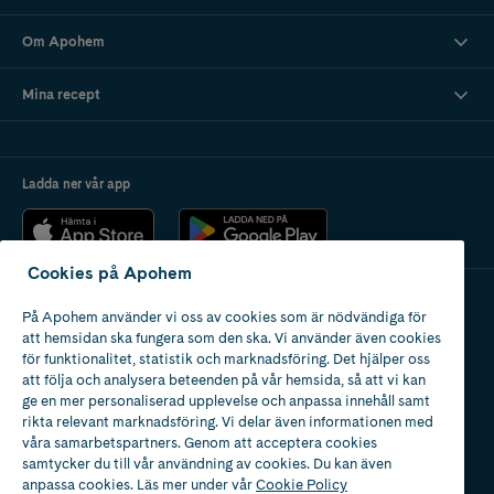
Om Apohem
Mina recept
Ladda ner vår app
Cookies på Apohem
På Apohem använder vi oss av cookies som är nödvändiga för
Apotek med tillstånd
att hemsidan ska fungera som den ska. Vi använder även cookies
av Läkemedelsverket
för funktionalitet, statistik och marknadsföring. Det hjälper oss
att följa och analysera beteenden på vår hemsida, så att vi kan
ge en mer personaliserad upplevelse och anpassa innehåll samt
rikta relevant marknadsföring. Vi delar även informationen med
våra samarbetspartners. Genom att acceptera cookies
samtycker du till vår användning av cookies. Du kan även
2024
anpassa cookies. Läs mer under vår
Cookie Policy