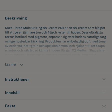
Beskrivning
Nuxe Tinted Moisturizing BB Cream 24H är en BB-cream som hjälper
till att ge en jämnare ton och fräsch lyster till huden. Dess ultralätta
textur, berikad med pigment, anpassar sig efter hudens naturliga färg
och ger justerbar täckning. Produkten har en behaglig doft med toner
av cederträ, petitgrain och apelsinblomma, och hjälper till att skapa
en mjuk och välvårdad känsla i huden. Färgen 02 Medium Shade är en
mediumfärgad beige nyans som ger en naturlig och jämn finish,
Läs mer
Instruktioner
Innehåll
Fakta