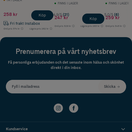
FÅ I LAGER
FINNS I LAGER
FINNS I LAGER
258 kr
4.9/5
(21)
5.0/5
(6)
Köp
247 kr
259 kr
Köp
Fri frakt Instabox
Ord.pris
329 kr
Lägsta pris
263 kr
Ord.pris
345 kr
Ord.pris
374 kr
Lägsta pris
262 kr
Prenumerera på vårt nyhetsbrev
Få personliga erbjudanden och det senaste inom hälsa och skönhet
direkt i din inbox.
Fyll i mailadress
Skicka
Kundservice