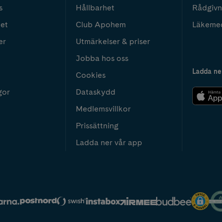
s
Hållbarhet
Rådgivn
het
Club Apohem
Läkeme
er
Utmärkelser & priser
Jobba hos oss
Ladda ne
Cookies
gor
Dataskydd
Medlemsvillkor
Prissättning
Ladda ner vår app