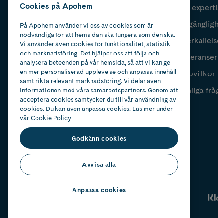
Cookies på Apohem
Vår experti
Fyll i mailadress
Skicka
Tillgänglig
På Apohem använder vi oss av cookies som är
nödvändiga för att hemsidan ska fungera som den ska.
Återkallels
Vi använder även cookies för funktionalitet, statistik
och marknadsföring. Det hjälper oss att följa och
Leveranser
analysera beteenden på vår hemsida, så att vi kan ge
en mer personaliserad upplevelse och anpassa innehåll
Köpvillkor
samt rikta relevant marknadsföring. Vi delar även
Vanliga frå
informationen med våra samarbetspartners. Genom att
acceptera cookies samtycker du till vår användning av
cookies. Du kan även anpassa cookies. Läs mer under
vår
Cookie Policy
Godkänn cookies
Avvisa alla
Anpassa cookies