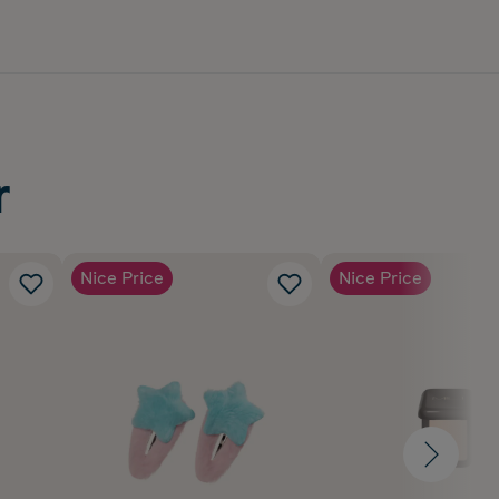
r
Nice Price
Nice Price