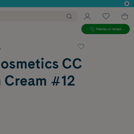
 köp*
Hämta ut recept
s
Cosmetics CC
 Cream #12