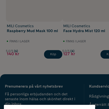
MILI Cosmetics
MILI Cosmetics
Raspberry Mud Mask 100 ml
Face Hydra Mist 120 ml
FINNS I LAGER
FINNS I LAGER
5.0/5
(4)
5.0/5
(4)
140 kr
127 kr
Köp
K
Prenumerera på vårt nyhetsbrev
Kundservi
Få personliga erbjudanden och det
Rådgivning
senaste inom hälsa och skönhet direkt i
din inbox.
Ångerrätt 