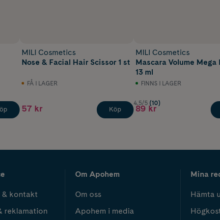
MILI Cosmetics
MILI Cosmetics
Nose & Facial Hair Scissor 1 st
Mascara Volume Mega
13 ml
FÅ I LAGER
FINNS I LAGER
4.5/5
(10)
57 kr
89 kr
öp
Köp
ce
Om Apohem
Mina re
 & kontakt
Om oss
Hämta u
& reklamation
Apohem i media
Högkos