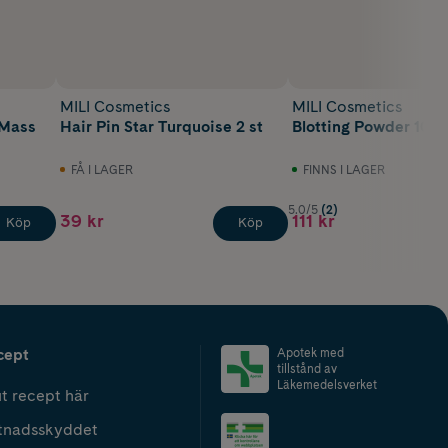
MILI Cosmetics
MILI Cosmetics
 Mass
Hair Pin Star Turquoise 2 st
Blotting Powder 10 g
FÅ I LAGER
FINNS I LAGER
5.0/5
(2)
39 kr
111 kr
Köp
Köp
cept
Apotek med
tillstånd av
Läkemedelsverket
t recept här
tnadsskyddet