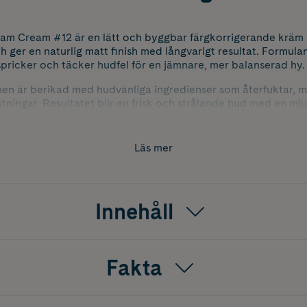
am Cream #12 är en lätt och byggbar färgkorrigerande krä
 ger en naturlig matt finish med långvarigt resultat. Formula
 spricker och täcker hudfel för en jämnare, mer balanserad hy.
n är berikad med hudvänliga ingredienser som återfuktar, 
tningar. Resultatet blir en frisk och strålande hud med en mj
am Cream #12 kan användas som bas i hela ansiktet eller för
Läs mer
la hudtyper och är enkel att applicera för en jämn och profess
Innehåll
Fakta