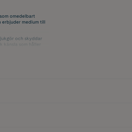
m som omedelbart
n erbjuder medium till
mjukgör och skyddar
uk känsla som håller
 snabba touch ups
ionell finish.