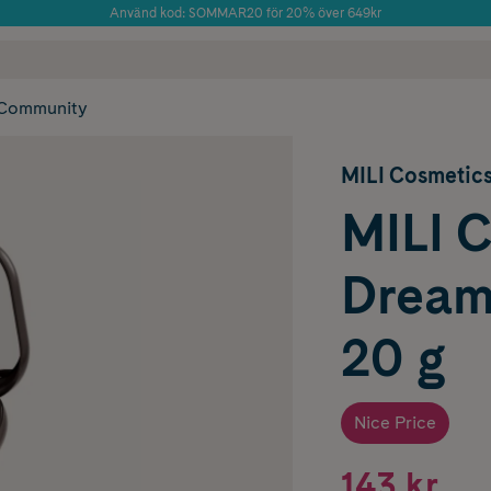
Använd kod: SOMMAR20 för 20% över 649kr
 frakt
✓ Rådgivning från farmaceuter & hudterapeuter
Årets Butik 2025 inom Skönhet
✓ Poäng på alla
Community
MILI Cosmetic
MILI 
Dream
20 g
Nice Price
143 kr