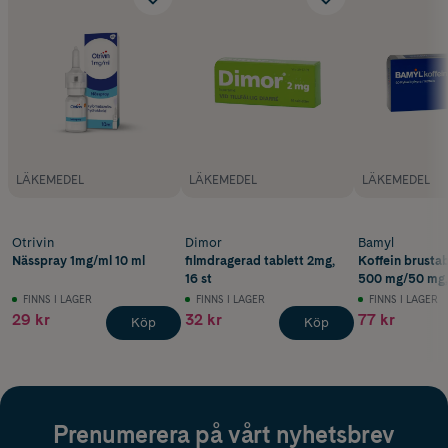
LÄKEMEDEL
LÄKEMEDEL
LÄKEMEDEL
Otrivin
Dimor
Bamyl
Nässpray 1mg/ml 10 ml
filmdragerad tablett 2mg,
Koffein brustab
16 st
500 mg/50 mg,
FINNS I LAGER
FINNS I LAGER
FINNS I LAGER
29 kr
32 kr
77 kr
Köp
Köp
Prenumerera på vårt nyhetsbrev