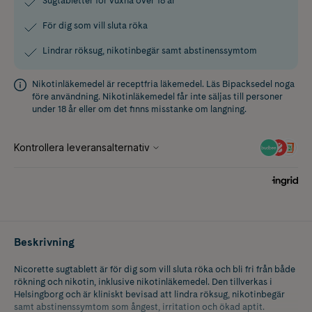
Sugtabletter för vuxna över 18 år
För dig som vill sluta röka
Lindrar röksug, nikotinbegär samt abstinenssymtom
Nikotinläkemedel är receptfria läkemedel. Läs
Bipacksedel
noga
före användning. Nikotinläkemedel får inte säljas till personer
under 18 år eller om det finns misstanke om langning.
Beskrivning
Nicorette sugtablett är för dig som vill sluta röka och bli fri från både
rökning och nikotin, inklusive nikotinläkemedel. Den tillverkas i
Helsingborg och är kliniskt bevisad att lindra röksug, nikotinbegär
samt abstinenssymtom som ångest, irritation och ökad aptit.