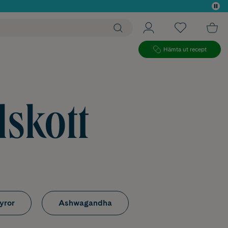
 köp*
Hämta ut recept
lskott
yror
Ashwagandha