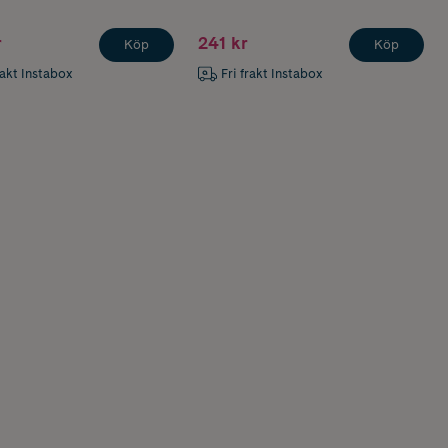
r
241 kr
Köp
Köp
rakt Instabox
Fri frakt Instabox