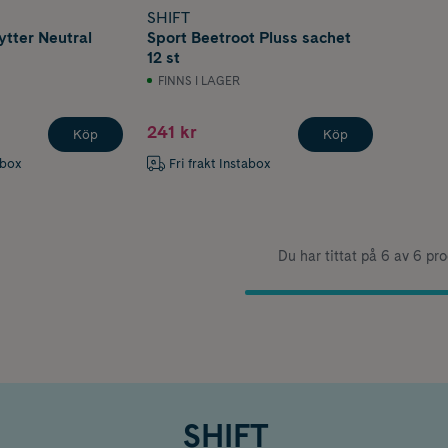
SHIFT
ytter Neutral
Sport Beetroot Pluss sachet
12 st
FINNS I LAGER
241 kr
Köp
Köp
abox
Fri frakt Instabox
Du har tittat på 6 av 6 pr
SHIFT