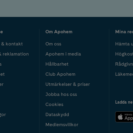
ce
Om Apohem
Mina re
 & kontakt
Om oss
Hämta u
& reklamation
Apohem i media
Högkos
s
Hållbarhet
Rådgivn
het
Club Apohem
Läkeme
er
Utmärkelser & priser
Jobba hos oss
Ladda ne
Cookies
gor
Dataskydd
Medlemsvillkor