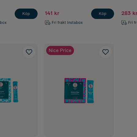
141 kr
283 k
Köp
Köp
abox
Fri frakt Instabox
Fri f
Nice Price