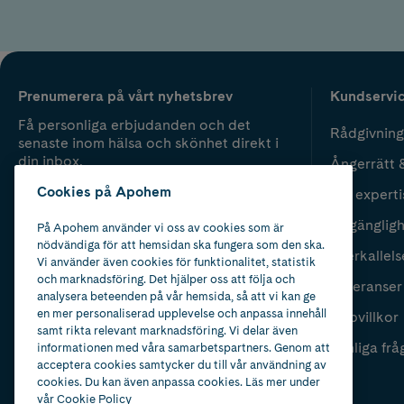
Prenumerera på vårt nyhetsbrev
Kundservi
Få personliga erbjudanden och det
Rådgivning
senaste inom hälsa och skönhet direkt i
din inbox.
Ångerrätt 
Cookies på Apohem
Vår experti
Fyll i mailadress
Skicka
Tillgänglig
På Apohem använder vi oss av cookies som är
nödvändiga för att hemsidan ska fungera som den ska.
Återkallels
Vi använder även cookies för funktionalitet, statistik
och marknadsföring. Det hjälper oss att följa och
Leveranser
analysera beteenden på vår hemsida, så att vi kan ge
en mer personaliserad upplevelse och anpassa innehåll
Köpvillkor
samt rikta relevant marknadsföring. Vi delar även
Vanliga frå
informationen med våra samarbetspartners. Genom att
acceptera cookies samtycker du till vår användning av
cookies. Du kan även anpassa cookies. Läs mer under
vår
Cookie Policy