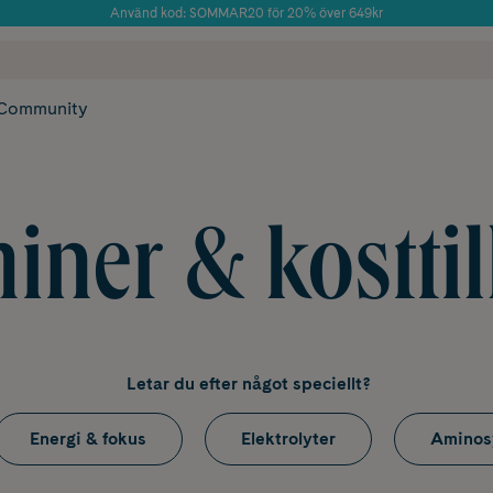
Använd kod: SOMMAR20 för 20% över 649kr
Årets Butik 2025 inom Skönhet
 frakt
✓ Rådgivning från farmaceuter & hudterapeuter
✓ Poäng på alla
Community
iner & kosttil
Letar du efter något speciellt?
Energi & fokus
Elektrolyter
Aminos