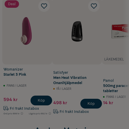
•Körtidtid: 120min
Deal
•Laddningstid: 60 min
•Batterityp: Innehåller uppladdningsbart Li-ion-batteri (3,7V,
160mAh)
•Produktens vikt: 90g
•Produktens mått: 105x50x40mm
•Garanti: 5 år
LÄKEMEDEL
Womanizer
Satisfyer
Starlet 3 Pink
Men Heat Vibration
Pamol
Onanihjälpmedel
500mg paracet
FINNS I LAGER
FÅ I LAGER
tabletter
FINNS I LAGER
594 kr
Köp
498 kr
14 kr
Köp
Fri frakt Instabox
Fri frakt Instabox
Ord.pris
699 kr
Lägsta pris
692 kr