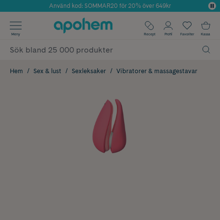
Använd kod: SOMMAR20 för 20% över 649kr
Årets Butik 2025 inom Skönhet
✓ Fri frakt
Meny
Recept
Profil
Favoriter
Kassa
✓ Rådgivning från farmaceuter & hudterapeuter
✓ Poäng på alla köp*
Hem
Sex & lust
Sexleksaker
Vibratorer & massagestavar