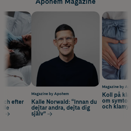
Apohem Magazine
Magazine by A
Koll på kla
m
Magazine by Apohem
om symtom
och efter
Kalle Norwald: “Innan du
och klamyd
alle
dejtar andra, dejta dig
ar
själv”