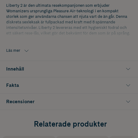
Liberty 2 är den ultimata resekompanjonen som erbjuder
Womanizers ursprungliga Pleasure Air-teknologi i en kompakt
storlek som ger användarna chansen att njuta vart de än går. Denna
diskreta sexleksak är fullpackad med kraft med 8 spännande
intensitetsnivåer. Liberty 2 levereras med ett hygieniskt fodral och
ett säkert rese-lås, vilket gör det bekvämt för dem som är på språng.
Pleasure Air-teknologi - omger klitoris med pulserande
lufttrycksimpulser och mild stimulering som leder till en ny typ av
Läs mer
extraordinär orgasm.
Reselås - Håller din leksak avstängd under resan - inga misstänkta
Innehåll
ljud eller bortkastad batteritid.
Säkert resefodral - Hygieniskt och lätt, detta praktiska fodral
Fakta
skyddar din sexleksak och fästs med en magnetisk stängning.
•Pleasure Air-teknologi
Recensioner
•8 intensitetsnivåer
•Material: ABS, silikon
Relaterade produkter
•Vattentålig: Ja, IPX7