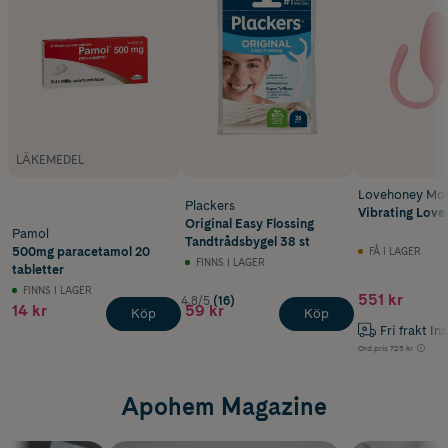
LÄKEMEDEL
Lovehoney Mo
Plackers
Vibrating Love
Original Easy Flossing
Pamol
Tandtrådsbygel 38 st
500mg paracetamol 20
FÅ I LAGER
FINNS I LAGER
tabletter
FINNS I LAGER
551 kr
4.8/5
(16)
14 kr
59 kr
Köp
Köp
Fri frakt In
Ord.pris
725 kr
Apohem Magazine