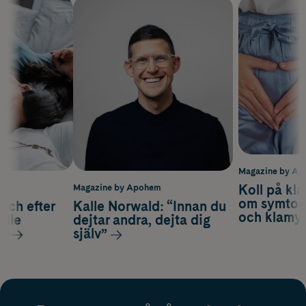
Magazine by A
Koll på kla
m
Magazine by Apohem
om symtom
och efter
Kalle Norwald: “Innan du
och klamyd
alle
dejtar andra, dejta dig
ar
själv”