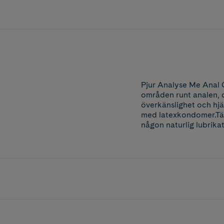
Pjur Analyse Me Anal 
områden runt analen, d
överkänslighet och hjäl
med latexkondomer.Tänk
någon naturlig lubrikat