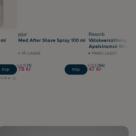
pjur
Resorb
 ml
Med After Shave Spray 100 ml
Vätskeersättning
Apelsinsmak 90 g
FÅ I LAGER
FINNS I LAGER
4.0/5
(1)
5.0/5
(24)
78 kr
47 kr
Köp
Köp
ris
91 kr