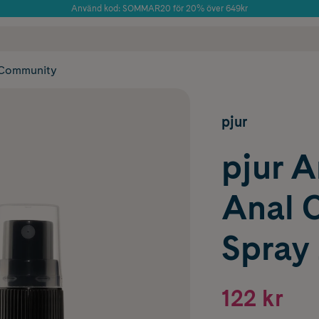
Använd kod: SOMMAR20 för 20% över 649kr
Årets Butik 2025 inom Skönhet
 frakt
✓ Rådgivning från farmaceuter & hudterapeuter
✓ Poäng på alla
Community
pjur
pjur A
Anal 
Spray
122 kr