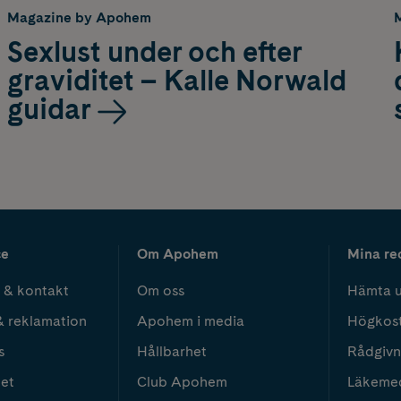
Magazine by Apohem
Sexlust under och efter
graviditet – Kalle Norwald
guidar
ce
Om Apohem
Mina re
 & kontakt
Om oss
Hämta u
& reklamation
Apohem i media
Högkos
s
Hållbarhet
Rådgivn
het
Club Apohem
Läkeme