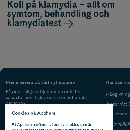
Koll på klamydia – allt om
symtom, behandling och
klamydiatest
Prenumerera på vårt nyhetsbrev
Kundservi
Få personliga erbjudanden och det
Rådgivning
senaste inom hälsa och skönhet direkt i
din inbox.
Ångerrätt 
Cookies på Apohem
Vår experti
Fyll i mailadress
Skicka
Tillgänglig
På Apohem använder vi oss av cookies som är