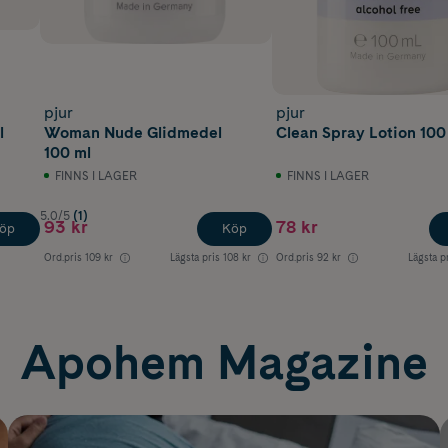
pjur
pjur
l
Woman Nude Glidmedel
Clean Spray Lotion 100
100 ml
FINNS I LAGER
FINNS I LAGER
5.0/5
(1)
93 kr
78 kr
öp
Köp
Ord.pris
109 kr
Lägsta pris
108 kr
Ord.pris
92 kr
Lägsta p
Apohem Magazine