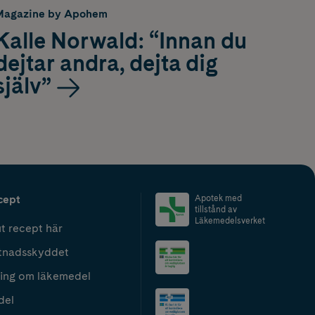
Magazine by Apohem
Kalle Norwald: “Innan du
dejtar andra, dejta dig
själv”
cept
Apotek med
tillstånd av
Läkemedelsverket
t recept här
tnadsskyddet
ing om läkemedel
del