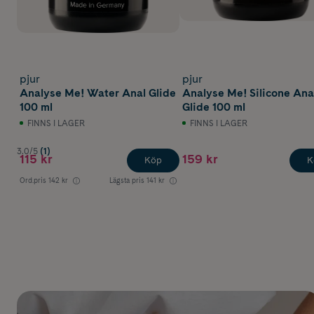
pjur
pjur
Analyse Me! Water Anal Glide
Analyse Me! Silicone Ana
100 ml
Glide 100 ml
FINNS I LAGER
FINNS I LAGER
3.0/5
(1)
115 kr
159 kr
Köp
K
Ord.pris
142 kr
Lägsta pris
141 kr