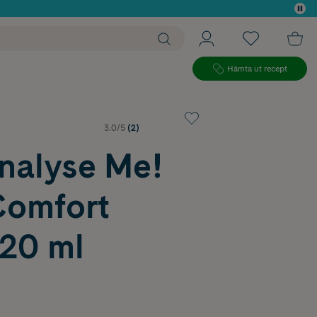
 köp*
Hämta ut recept
3.0/5
(2)
nalyse Me!
Comfort
 20 ml