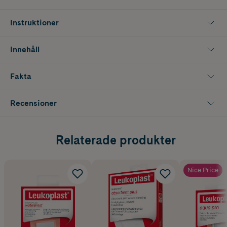
hög flexibilitet och komfort, även på områden med skarpa konturer.
För ökad stabilitet används förbandet tillsammans med kompresser
Instruktioner
och fixering, såsom Leukoplast Fixomull Stretch eller Leukoplast
Elastomull Haft.
Innehåll
Innehåller 5 st.
Fakta
Recensioner
Relaterade produkter
Nice Price