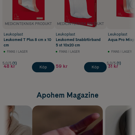
MEDICINTEKNISK PRODUKT
MEDICINTEKNISK PRODUKT
Leukoplast
Leukoplast
Leukoplast
Leukomed T Plus 8 cm x 10
Leukomed Snabbförband
Aqua Pro Mixpa
cm
5 st 10x20 cm
FINNS I LAGER
FINNS I LAGER
FINNS I LAGER
5.0/5
(1)
5.0/5
(1)
48 kr
59 kr
31 kr
Köp
Köp
Apohem Magazine