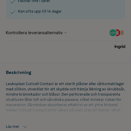
Fastnar inte i såret
Kan sitta upp till 14 dagar
Beskrivning
Leukoplast Cuticell Contact är ett sterilt plåster eller sårkontaktlager
med silikon, utvecklat för att skydda och främja läkning av skrubbsår,
mindre brännskador och blåsor. Den perforerade och transparenta
strukturen låter luft och sårvätska passera, vilket minskar risken för
maceration. Sårvätskan absorberas effektivt av ett yttre förband,
medan Cuticell Contact sitter säkert på plats utan att fastna i såret.
Förbandet kan sitta kvar i upp till 14 dagar och möjliggör smärtfria
förbandsbyten eftersom det yttre förbandet kan bytas utan att störa
Läs mer
såret. Den tunna PU-filmen i kombination med silikonbeläggning ger