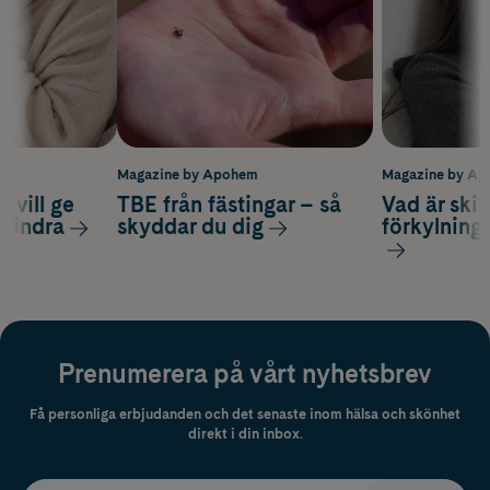
m
Magazine by Apohem
Magazine by A
 vill ge
TBE från fästingar – så
Vad är ski
 lindra
skyddar du dig
förkylning
Prenumerera på vårt nyhetsbrev
Få personliga erbjudanden och det senaste inom hälsa och skönhet
direkt i din inbox.