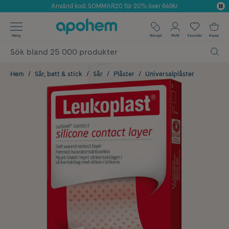
Använd kod: SOMMAR20 för 20% över 649kr
Årets Butik 2025 inom Skönhet
✓ Fri frakt
Meny
Recept
Profil
Favoriter
Kassa
✓ Rådgivning från farmaceuter & hudterapeuter
✓ Poäng på alla köp*
Hem
Sår, bett & stick
Sår
Plåster
Universalplåster