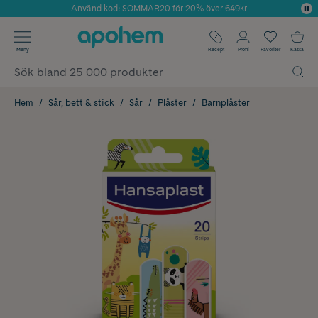
Använd kod: SOMMAR20 för 20% över 649kr
Årets Butik 2025 inom Skönhet
✓ Fri frakt
Meny
Recept
Profil
Favoriter
Kassa
✓ Rådgivning från farmaceuter & hudterapeuter
✓ Poäng på alla köp*
Hem
Sår, bett & stick
Sår
Plåster
Barnplåster