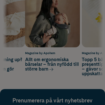
m
Magazine by Apohem
Magazine by A
coming up?
Allt om ergonomiska
Topp 5 bäs
a
bärselar – från nyfödd till
presenttips
som gör
större barn
– gåvor so
uppskatta
Prenumerera på vårt nyhetsbrev