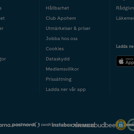
s
Hållbarhet
Rådgivn
het
Club Apohem
Läkeme
er
Utmärkelser & priser
Jobba hos oss
Ladda ne
Cookies
gor
Dataskydd
Medlemsvillkor
Prissättning
Ladda ner vår app