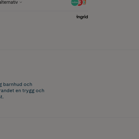
ig barnhud och
trandet en trygg och
t.