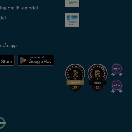
ing om läkemedel
del
r vår app
2024