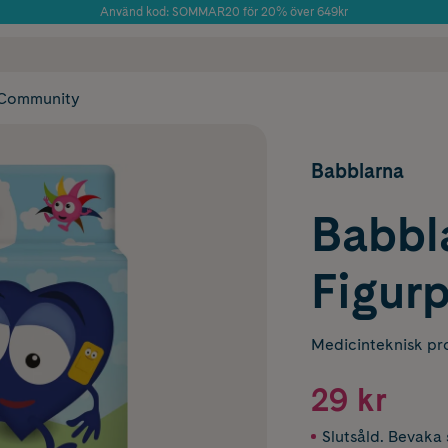
Använd kod: SOMMAR20 för 20% över 649kr
Årets Butik 2025 inom Skönhet
 frakt
✓ Rådgivning från farmaceuter & hudterapeuter
✓ Poäng på alla
Community
Babblarna
Babbl
Figurp
Medicinteknisk pr
29 kr
Slutsåld. Bevaka s