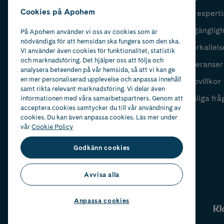
Cookies på Apohem
Vår experti
Fyll i mailadress
Skicka
Tillgänglig
På Apohem använder vi oss av cookies som är
nödvändiga för att hemsidan ska fungera som den ska.
Återkallels
Vi använder även cookies för funktionalitet, statistik
och marknadsföring. Det hjälper oss att följa och
Leveranser
analysera beteenden på vår hemsida, så att vi kan ge
en mer personaliserad upplevelse och anpassa innehåll
Köpvillkor
samt rikta relevant marknadsföring. Vi delar även
Vanliga frå
informationen med våra samarbetspartners. Genom att
acceptera cookies samtycker du till vår användning av
cookies. Du kan även anpassa cookies. Läs mer under
vår
Cookie Policy
Godkänn cookies
Avvisa alla
Anpassa cookies