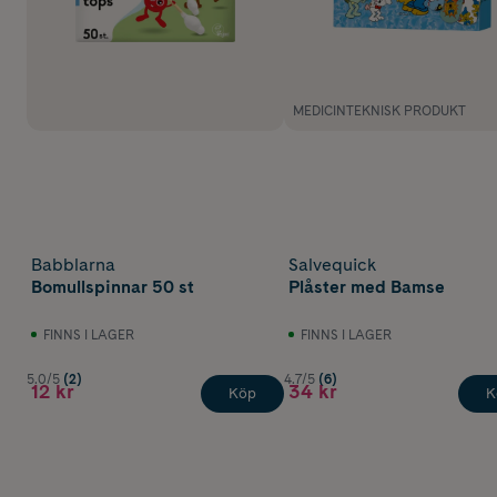
MEDICINTEKNISK PRODUKT
Babblarna
Salvequick
Bomullspinnar 50 st
Plåster med Bamse
FINNS I LAGER
FINNS I LAGER
5.0/5
(2)
4.7/5
(6)
12 kr
34 kr
Köp
K