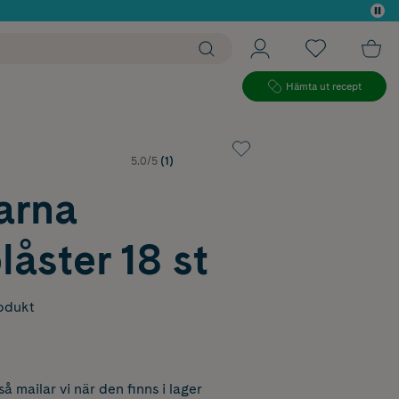
 köp*
Hämta ut recept
5.0/5
(1)
arna
låster 18 st
odukt
å mailar vi när den finns i lager