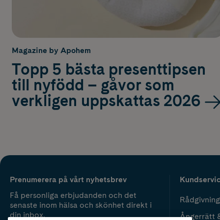
Magazine by Apohem
Topp 5 bästa presenttipsen
till nyfödd – gåvor som
verkligen uppskattas 2026
Prenumerera på vårt nyhetsbrev
Kundservi
Få personliga erbjudanden och det
Rådgivning
senaste inom hälsa och skönhet direkt i
din inbox.
Ångerrätt 