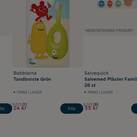
MEDICINTEKNISK PRODUKT
Babblarna
Salvequick
Tandborste Grön
Salvemed Plåster Fami
26 st
FINNS I LAGER
FINNS I LAGER
5.0/5
(1)
5.0/5
(8)
24 kr
33 kr
öp
Köp