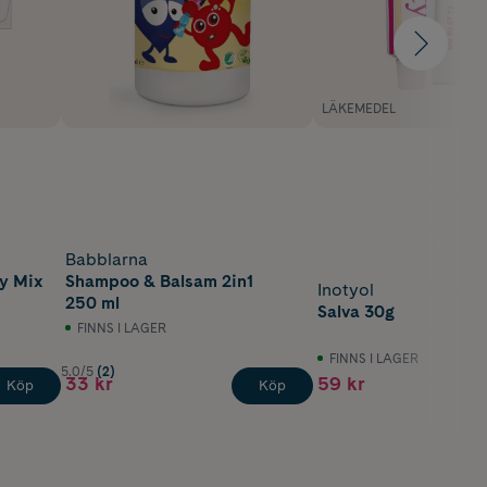
LÄKEMEDEL
Babblarna
ly Mix
Shampoo & Balsam 2in1
Inotyol
250 ml
Salva 30g
FINNS I LAGER
FINNS I LAGER
5.0/5
(2)
33 kr
59 kr
Köp
Köp