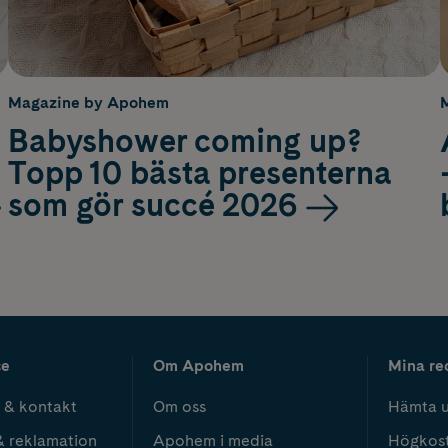
Magazine by Apohem
Babyshower coming up?
Topp 10 bästa presenterna
som gör succé 2026
ce
Om Apohem
Mina re
 & kontakt
Om oss
Hämta u
& reklamation
Apohem i media
Högkos