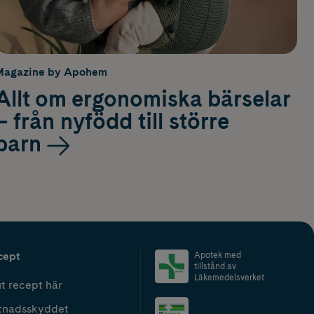
Magazine by Apohem
Allt om ergonomiska bärselar
– från nyfödd till större
barn
cept
Apotek med
tillstånd av
Läkemedelsverket
t recept här
tnadsskyddet