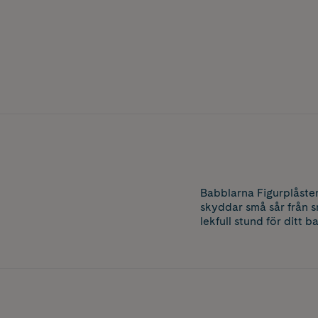
Babblarna Figurplåste
skyddar små sår från s
lekfull stund för ditt 