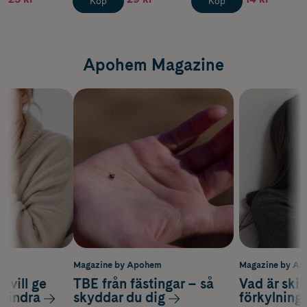
Köp
Köp
Apohem Magazine
m
Magazine by Apohem
Magazine by A
 vill ge
TBE från fästingar – så
Vad är ski
 lindra
skyddar du dig
förkylning