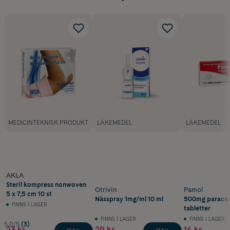
MEDICINTEKNISK PRODUKT
LÄKEMEDEL
LÄKEMEDEL
AKLA
Steril kompress nonwoven
Otrivin
Pamol
5 x 7,5 cm 10 st
Nässpray 1mg/ml 10 ml
500mg paracet
FINNS I LAGER
tabletter
FINNS I LAGER
FINNS I LAGER
5.0/5
(3)
23 kr
29 kr
14 kr