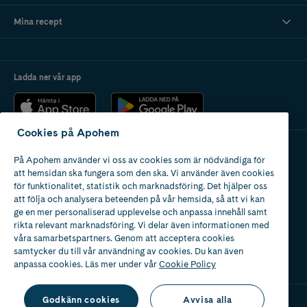
Mina recept
Ladda ner vår app
Cookies på Apohem
På Apohem använder vi oss av cookies som är nödvändiga för
Apotek med tillstånd
att hemsidan ska fungera som den ska. Vi använder även cookies
av Läkemedelsverket
för funktionalitet, statistik och marknadsföring. Det hjälper oss
att följa och analysera beteenden på vår hemsida, så att vi kan
ge en mer personaliserad upplevelse och anpassa innehåll samt
rikta relevant marknadsföring. Vi delar även informationen med
våra samarbetspartners. Genom att acceptera cookies
samtycker du till vår användning av cookies. Du kan även
2024
anpassa cookies. Läs mer under vår
Cookie Policy
Godkänn cookies
Avvisa alla