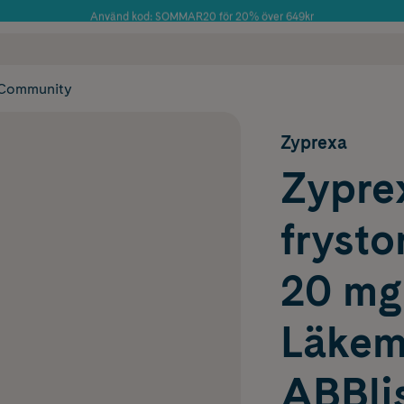
Använd kod: SOMMAR20 för 20% över 649kr
Årets Butik 2025 inom Skönhet
 frakt
✓ Rådgivning från farmaceuter & hudterapeuter
✓ Poäng på alla
Community
Zyprexa
Zypre
frysto
20 mg
Läkem
ABBlis