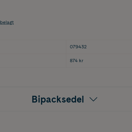
belagt
079432
874 kr
Bipacksedel