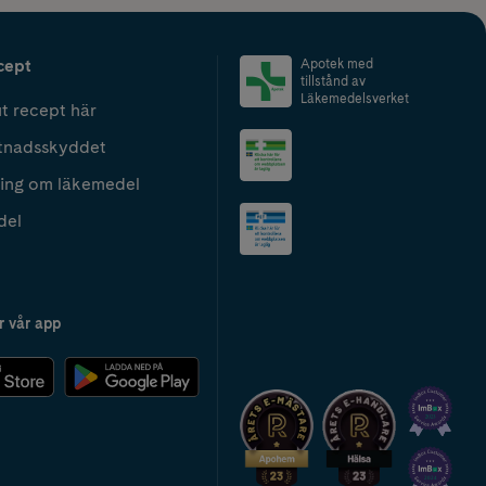
cept
Apotek med
tillstånd av
Läkemedelsverket
t recept här
tnadsskyddet
ing om läkemedel
del
r vår app
2024