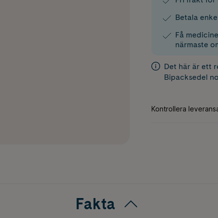
Betala enke
Få medicinen
närmaste o
Det här är ett 
Bipacksedel
no
Fakta