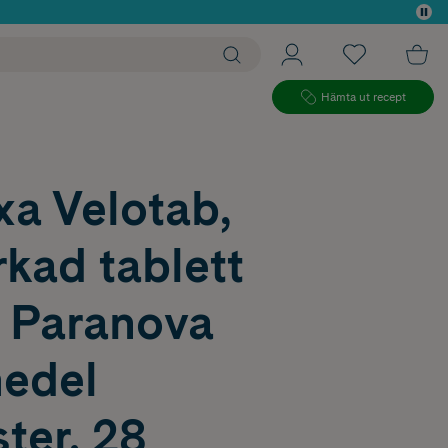
 köp*
Hämta ut recept
xa Velotab,
rkad tablett
 Paranova
edel
ter, 28