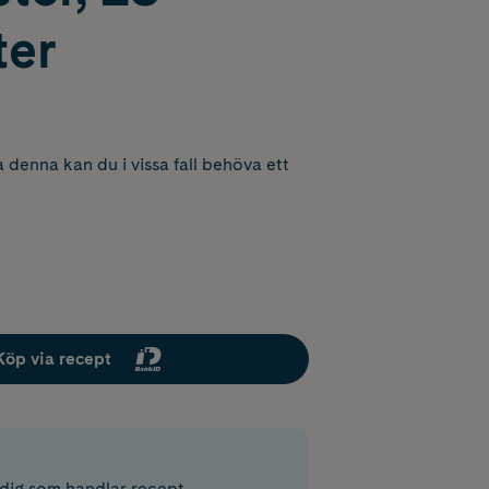
ter
 denna kan du i vissa fall behöva ett
Köp via recept
r dig som handlar recept.