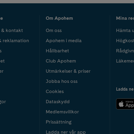
ce
Om Apohem
Mina re
 & kontakt
Om oss
Hämta u
& reklamation
Apohem i media
Högkos
s
Hållbarhet
Rådgivn
het
Club Apohem
Läkeme
er
Utmärkelser & priser
Jobba hos oss
Ladda ne
Cookies
gor
Dataskydd
Medlemsvillkor
Prissättning
Ladda ner vår app