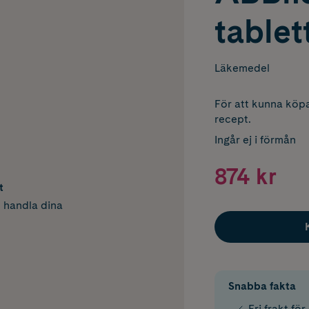
tablet
Läkemedel
För att kunna köpa
recept.
Ingår ej i förmån
874 kr
t
h handla dina
Snabba fakta
Fri frakt fö