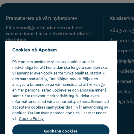
Prenumerera på vårt nyhetsbrev
Kundservi
Få personliga erbjudanden och det
Rådgivning
senaste inom hälsa och skönhet direkt i
din inbox.
Ångerrätt 
Cookies på Apohem
Vår experti
Fyll i mailadress
Skicka
Tillgänglig
På Apohem använder vi oss av cookies som är
nödvändiga för att hemsidan ska fungera som den ska.
Återkallels
Vi använder även cookies för funktionalitet, statistik
och marknadsföring. Det hjälper oss att följa och
Leveranser
analysera beteenden på vår hemsida, så att vi kan ge
en mer personaliserad upplevelse och anpassa innehåll
Köpvillkor
samt rikta relevant marknadsföring. Vi delar även
Vanliga frå
informationen med våra samarbetspartners. Genom att
acceptera cookies samtycker du till vår användning av
cookies. Du kan även anpassa cookies. Läs mer under
vår
Cookie Policy
Godkänn cookies