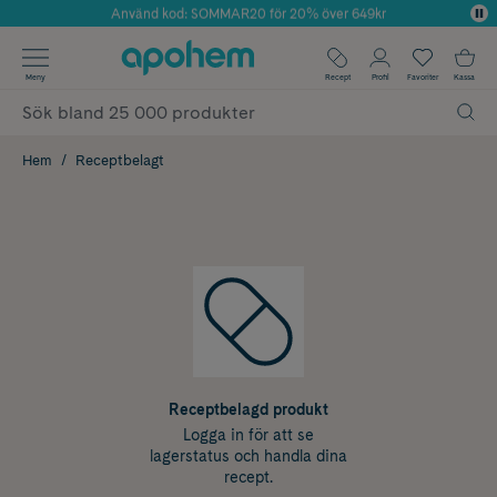
Använd kod: SOMMAR20 för 20% över 649kr
Årets Butik 2025 inom Skönhet
✓ Fri frakt
Meny
Recept
Profil
Favoriter
Kassa
✓ Rådgivning från farmaceuter & hudterapeuter
✓ Poäng på alla köp*
Hem
Receptbelagt
Receptbelagd produkt
Logga in för att se
lagerstatus och handla dina
recept.