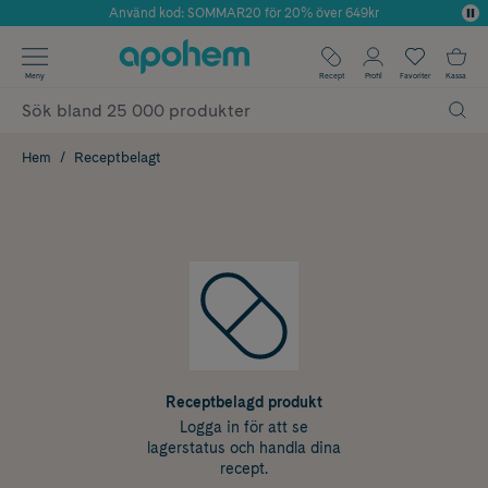
Använd kod: SOMMAR20 för 20% över 649kr
Årets Butik 2025 inom Skönhet
✓ Fri frakt
Meny
Recept
Profil
Favoriter
Kassa
✓ Rådgivning från farmaceuter & hudterapeuter
✓ Poäng på alla köp*
Hem
Receptbelagt
Receptbelagd produkt
Logga in för att se
lagerstatus och handla dina
recept.