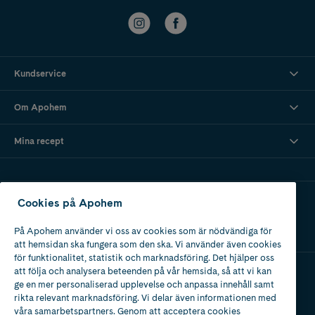
Kundservice
Om Apohem
Mina recept
Ladda ner vår app
Cookies på Apohem
På Apohem använder vi oss av cookies som är nödvändiga för
att hemsidan ska fungera som den ska. Vi använder även cookies
för funktionalitet, statistik och marknadsföring. Det hjälper oss
att följa och analysera beteenden på vår hemsida, så att vi kan
ge en mer personaliserad upplevelse och anpassa innehåll samt
Apotek med tillstånd
rikta relevant marknadsföring. Vi delar även informationen med
av Läkemedelsverket
våra samarbetspartners. Genom att acceptera cookies