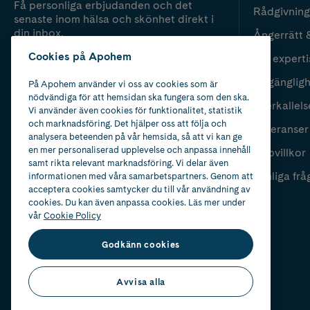
Få personliga erbjudanden och det
Rådgivning
senaste inom hälsa och skönhet direkt i
din inbox.
Ångerrätt 
Cookies på Apohem
Vår experti
Fyll i mailadress
Skicka
Tillgänglig
På Apohem använder vi oss av cookies som är
nödvändiga för att hemsidan ska fungera som den ska.
Återkallels
Vi använder även cookies för funktionalitet, statistik
och marknadsföring. Det hjälper oss att följa och
Leveranser
analysera beteenden på vår hemsida, så att vi kan ge
en mer personaliserad upplevelse och anpassa innehåll
Köpvillkor
samt rikta relevant marknadsföring. Vi delar även
Vanliga frå
informationen med våra samarbetspartners. Genom att
acceptera cookies samtycker du till vår användning av
cookies. Du kan även anpassa cookies. Läs mer under
vår
Cookie Policy
Godkänn cookies
Avvisa alla