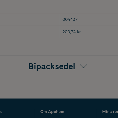
004437
200,74 kr
Bipacksedel
ce
Om Apohem
Mina re