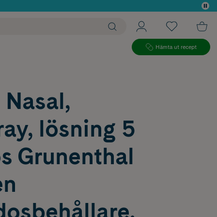
 köp*
Hämta ut recept
 Nasal,
ay, lösning 5
s Grunenthal
en
osbehållare,