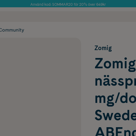
Använd kod: SOMMAR20 för 20% över 649kr
Årets Butik 2025 inom Skönhet
 frakt
✓ Rådgivning från farmaceuter & hudterapeuter
✓ Poäng på alla
Community
Zomig
Zomig
nässpr
mg/do
Swed
ABEnd