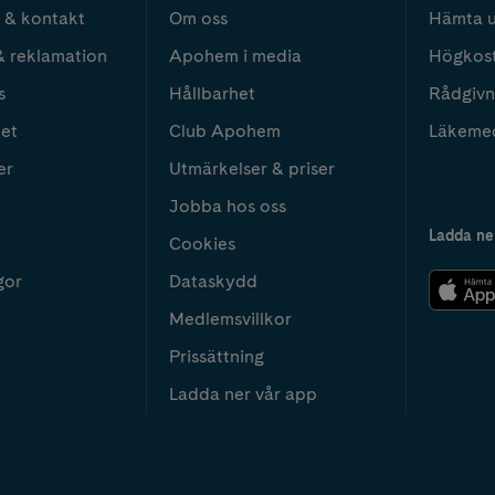
 & kontakt
Om oss
Hämta u
& reklamation
Apohem i media
Högkos
s
Hållbarhet
Rådgivn
het
Club Apohem
Läkeme
er
Utmärkelser & priser
Jobba hos oss
Ladda ne
Cookies
gor
Dataskydd
Medlemsvillkor
Prissättning
Ladda ner vår app