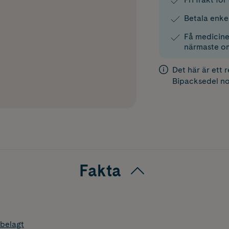
Betala enke
Få medicinen
närmaste o
Det här är ett 
Bipacksedel
no
Fakta
belagt