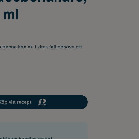
1 ml
 denna kan du i vissa fall behöva ett
Köp via recept
r dig som handlar recept.