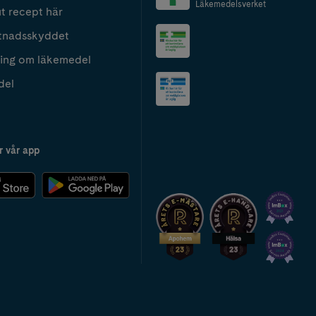
Läkemedelsverket
t recept här
tnadsskyddet
ing om läkemedel
del
r vår app
2024