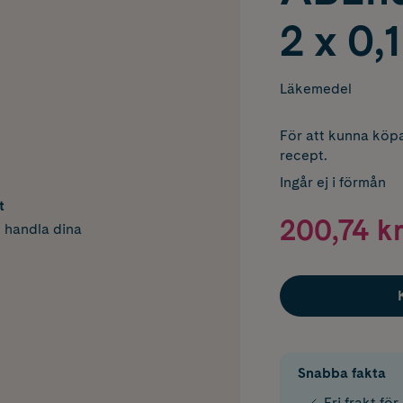
2 x 0,
Läkemedel
För att kunna köpa
recept.
Ingår ej i förmån
t
200,74 kr
h handla dina
Snabba fakta
Fri frakt fö