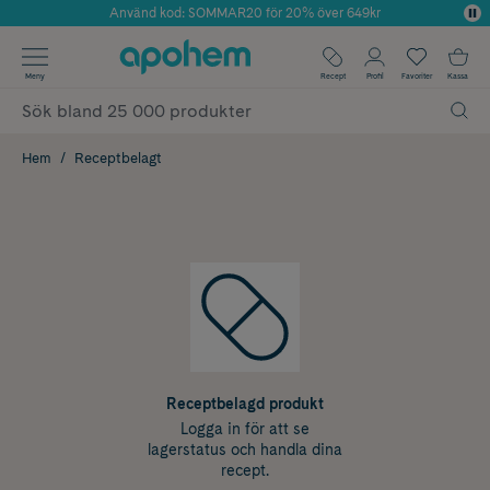
Använd kod: SOMMAR20 för 20% över 649kr
Årets Butik 2025 inom Skönhet
✓ Fri frakt
Meny
Recept
Profil
Favoriter
Kassa
✓ Rådgivning från farmaceuter & hudterapeuter
✓ Poäng på alla köp*
Hem
Receptbelagt
Receptbelagd produkt
Logga in för att se
lagerstatus och handla dina
recept.