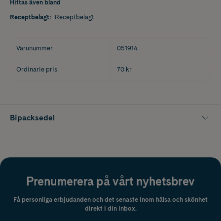
Hittas även bland
Receptbelagt
:
Receptbelagt
Varunummer
051914
Ordinarie pris
70 kr
Bipacksedel
Prenumerera på vårt nyhetsbrev
Få personliga erbjudanden och det senaste inom hälsa och skönhet
direkt i din inbox.