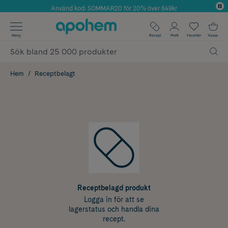
Använd kod: SOMMAR20 för 20% över 649kr
Årets Butik 2025 inom Skönhet
✓ Fri frakt
Meny
Recept
Profil
Favoriter
Kassa
✓ Rådgivning från farmaceuter & hudterapeuter
✓ Poäng på alla köp*
Hem
Receptbelagt
Receptbelagd produkt
Logga in för att se
lagerstatus och handla dina
recept.