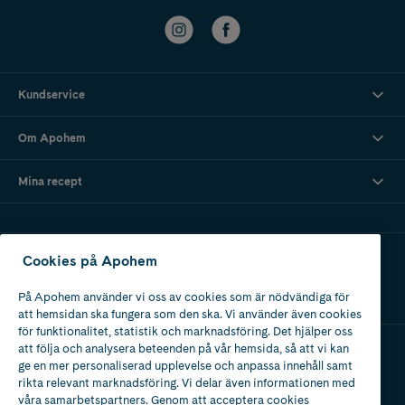
Kundservice
Om Apohem
Mina recept
Ladda ner vår app
Cookies på Apohem
På Apohem använder vi oss av cookies som är nödvändiga för
att hemsidan ska fungera som den ska. Vi använder även cookies
för funktionalitet, statistik och marknadsföring. Det hjälper oss
att följa och analysera beteenden på vår hemsida, så att vi kan
ge en mer personaliserad upplevelse och anpassa innehåll samt
Apotek med tillstånd
rikta relevant marknadsföring. Vi delar även informationen med
av Läkemedelsverket
våra samarbetspartners. Genom att acceptera cookies