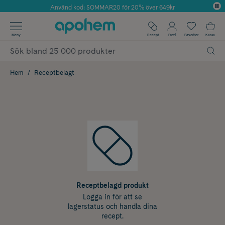
Använd kod: SOMMAR20 för 20% över 649kr
Årets Butik 2025 inom Skönhet
✓ Fri frakt
Meny
Recept
Profil
Favoriter
Kassa
✓ Rådgivning från farmaceuter & hudterapeuter
✓ Poäng på alla köp*
Hem
Receptbelagt
Receptbelagd produkt
Logga in för att se
lagerstatus och handla dina
recept.