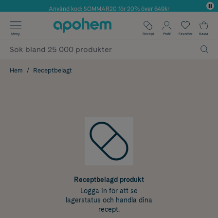
Använd kod: SOMMAR20 för 20% över 649kr
Årets Butik 2025 inom Skönhet
✓ Fri frakt
Meny
Recept
Profil
Favoriter
Kassa
✓ Rådgivning från farmaceuter & hudterapeuter
✓ Poäng på alla köp*
Hem
Receptbelagt
Receptbelagd produkt
Logga in för att se
lagerstatus och handla dina
recept.