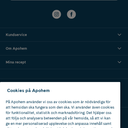
Kundservice
Om Apohem
Mina recept
Ladda ner vår app
Cookies på Apohem
På Apohem använder vi oss av cookies som är nödvändiga för
att hemsidan ska fungera som den ska. Vi använder även cookies
för funktionalitet, statistik och marknadsföring. Det hjälper oss
att följa och analysera beteenden på vår hemsida, så att vi kan
Apotek med tillstånd
ge en mer personaliserad upplevelse och anpassa innehåll samt
av Läkemedelsverket