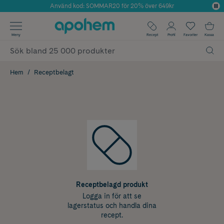
Använd kod: SOMMAR20 för 20% över 649kr
Årets Butik 2025 inom Skönhet
✓ Fri frakt
Meny
Recept
Profil
Favoriter
Kassa
✓ Rådgivning från farmaceuter & hudterapeuter
✓ Poäng på alla köp*
Hem
Receptbelagt
Receptbelagd produkt
Logga in för att se
lagerstatus och handla dina
recept.