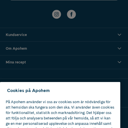
Kundservice
Om Apohem
Mina recept
Ladda ner vår app
Cookies på Apohem
På Apohem använder vi oss av cookies som är nödvändiga för
att hemsidan ska fungera som den ska. Vi använder även cookies
för funktionalitet, statistik och marknadsföring. Det hjälper oss
att följa och analysera beteenden på vår hemsida, så att vi kan
Apotek med tillstånd
ge en mer personaliserad upplevelse och anpassa innehåll samt
av Läkemedelsverket