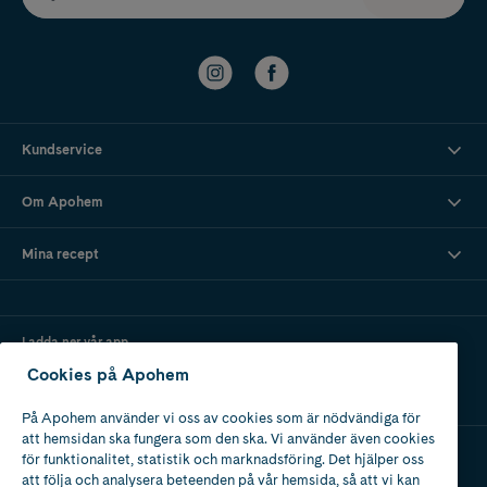
Kundservice
Om Apohem
Mina recept
Ladda ner vår app
Cookies på Apohem
På Apohem använder vi oss av cookies som är nödvändiga för
att hemsidan ska fungera som den ska. Vi använder även cookies
för funktionalitet, statistik och marknadsföring. Det hjälper oss
att följa och analysera beteenden på vår hemsida, så att vi kan
Apotek med tillstånd