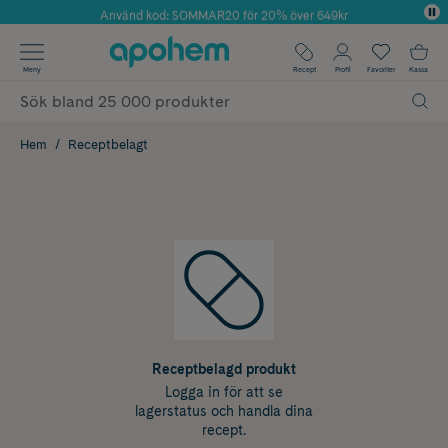
Använd kod: SOMMAR20 för 20% över 649kr
Årets Butik 2025 inom Skönhet
✓ Fri frakt
Meny
Recept
Profil
Favoriter
Kassa
✓ Rådgivning från farmaceuter & hudterapeuter
✓ Poäng på alla köp*
Hem
Receptbelagt
Receptbelagd produkt
Logga in för att se
lagerstatus och handla dina
recept.