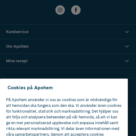
Kundservice
Om Apohem
Mina recept
Ladda ner vår app
Cookies på Apohem
På Apohem använder vi oss av cookies som är nödvändiga för
att hemsidan ska fungera som den ska. Vi använder även cookies
för funktionalitet, statistik och marknadsföring. Det hjälper oss
att följa och analysera beteenden på vår hemsida, så att vi kan
ge en mer personaliserad upplevelse och anpassa innehåll samt
Apotek med tillstånd
rikta relevant marknadsföring. Vi delar även informationen med
av Läkemedelsverket
våra samarbetspartners. Genom att acceptera cookies