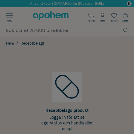
Använd kod: SOMMAR20 för 20% över 649kr
Årets Butik 2025 inom Skönhet
✓ Fri frakt
Meny
Recept
Profil
Favoriter
Kassa
✓ Rådgivning från farmaceuter & hudterapeuter
✓ Poäng på alla köp*
Hem
Receptbelagt
Receptbelagd produkt
Logga in för att se
lagerstatus och handla dina
recept.