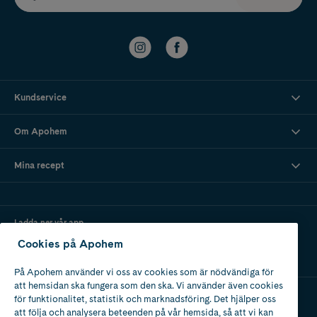
Kundservice
Om Apohem
Mina recept
Ladda ner vår app
Cookies på Apohem
På Apohem använder vi oss av cookies som är nödvändiga för
att hemsidan ska fungera som den ska. Vi använder även cookies
för funktionalitet, statistik och marknadsföring. Det hjälper oss
att följa och analysera beteenden på vår hemsida, så att vi kan
Apotek med tillstånd