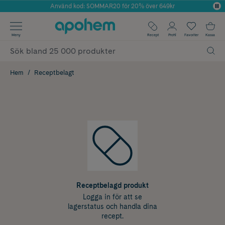
Använd kod: SOMMAR20 för 20% över 649kr
Årets Butik 2025 inom Skönhet
✓ Fri frakt
Meny
Recept
Profil
Favoriter
Kassa
✓ Rådgivning från farmaceuter & hudterapeuter
✓ Poäng på alla köp*
Hem
Receptbelagt
Receptbelagd produkt
Logga in för att se
lagerstatus och handla dina
recept.