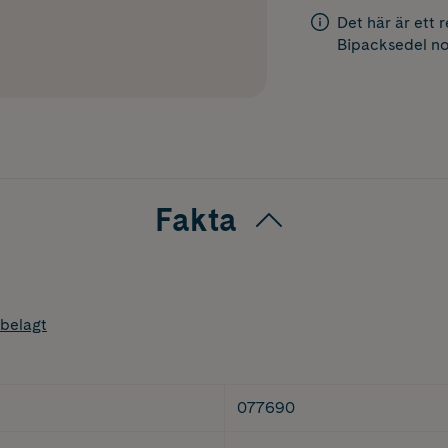
Det här är ett 
Bipacksedel
no
Fakta
belagt
077690