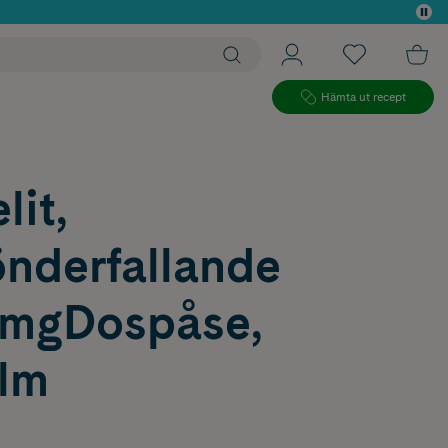
 köp*
Hämta ut recept
it,
nderfallande
6 mgDospåse,
ilm