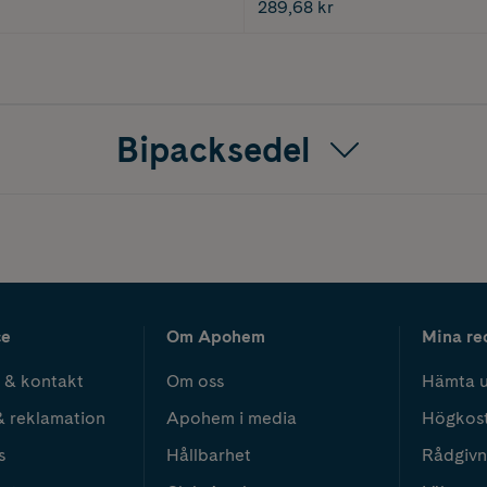
289,68 kr
Bipacksedel
ce
Om Apohem
Mina re
 & kontakt
Om oss
Hämta u
& reklamation
Apohem i media
Högkos
s
Hållbarhet
Rådgivn