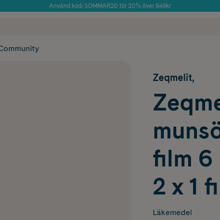
Använd kod: SOMMAR20 för 20% över 649kr
Årets Butik 2025 inom Skönhet
 frakt
✓ Rådgivning från farmaceuter & hudterapeuter
✓ Poäng på alla
Community
Zeqmelit,
Zeqmel
munsö
film 
2 x 1 f
Läkemedel