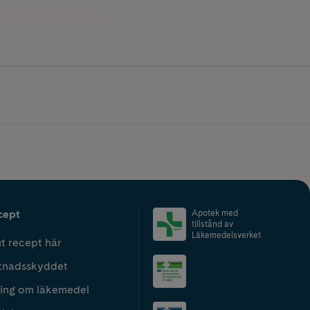
cept
Apotek med
tillstånd av
Läkemedelsverket
t recept här
tnadsskyddet
ing om läkemedel