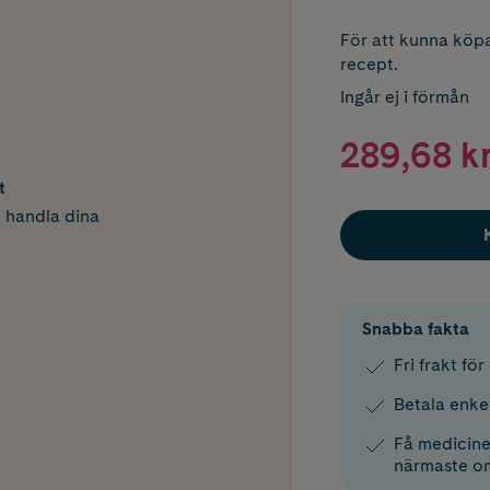
För att kunna köpa
recept.
Ingår ej i förmån
289,68 k
t
h handla dina
Snabba fakta
Fri frakt fö
Betala enke
Få medicinen
närmaste o