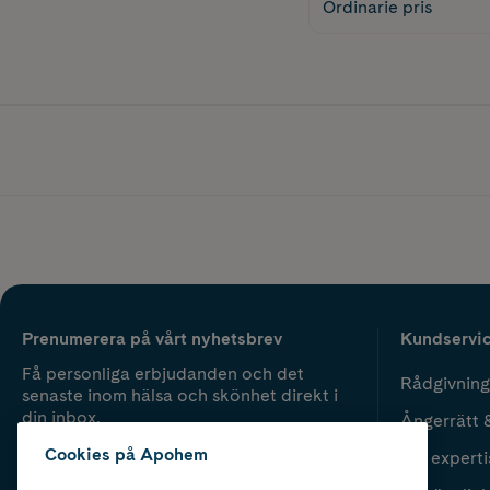
Ordinarie pris
Prenumerera på vårt nyhetsbrev
Kundservi
Få personliga erbjudanden och det
Rådgivning
senaste inom hälsa och skönhet direkt i
din inbox.
Ångerrätt 
Cookies på Apohem
Vår experti
Fyll i mailadress
Skicka