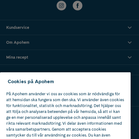
Kundservice
Om Apohem
Mina recept
Cookies på Apohem
Ladda ner vår app
På Apohem använder vi oss av cookies som är nödvändiga för
att hemsidan ska fungera som den ska. Vi använder även cookies
för funktionalitet, statistik och marknadsföring. Det hjälper oss
att följa och analysera beteenden på vår hemsida, så att vi kan
ge en mer personaliserad upplevelse och anpassa innehåll samt
Apotek med tillstånd
rikta relevant marknadsföring. Vi delar även informationen med
av Läkemedelsverket
våra samarbetspartners. Genom att acceptera cookies
samtycker du till vår användning av cookies. Du kan även