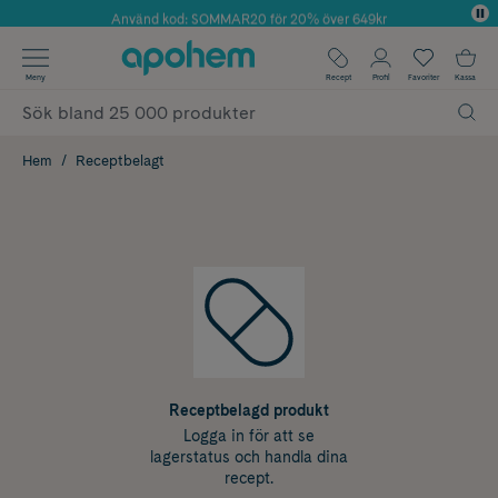
Använd kod: SOMMAR20 för 20% över 649kr
Årets Butik 2025 inom Skönhet
✓ Fri frakt
Meny
Recept
Profil
Favoriter
Kassa
✓ Rådgivning från farmaceuter & hudterapeuter
✓ Poäng på alla köp*
Hem
Receptbelagt
Receptbelagd produkt
Logga in för att se
lagerstatus och handla dina
recept.