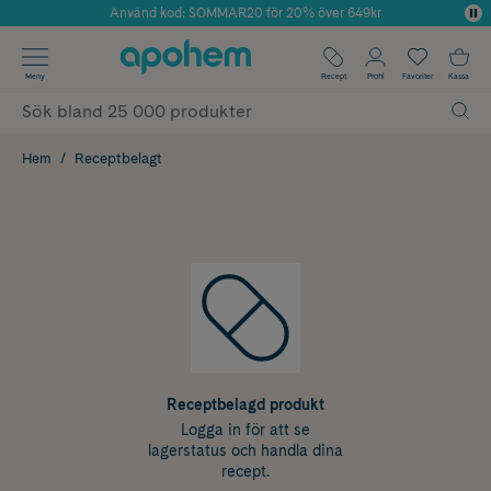
Använd kod: SOMMAR20 för 20% över 649kr
Årets Butik 2025 inom Skönhet
✓ Fri frakt
Meny
Recept
Profil
Favoriter
Kassa
✓ Rådgivning från farmaceuter & hudterapeuter
✓ Poäng på alla köp*
Hem
Receptbelagt
Receptbelagd produkt
Logga in för att se
lagerstatus och handla dina
recept.