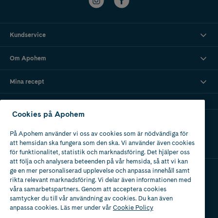
Kundservice
Om Apohem
Mina recept
Cookies på Apohem
Ladda ner vår app
På Apohem använder vi oss av cookies som är nödvändiga för
att hemsidan ska fungera som den ska. Vi använder även cookies
för funktionalitet, statistik och marknadsföring. Det hjälper oss
att följa och analysera beteenden på vår hemsida, så att vi kan
ge en mer personaliserad upplevelse och anpassa innehåll samt
rikta relevant marknadsföring. Vi delar även informationen med
Apotek med tillstånd
våra samarbetspartners. Genom att acceptera cookies
av Läkemedelsverket
samtycker du till vår användning av cookies. Du kan även
anpassa cookies. Läs mer under vår
Cookie Policy