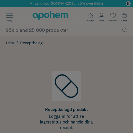
Använd kod: SOMMAR20 för 20% över 649kr
Årets Butik 2025 inom Skönhet
✓ Fri frakt
Meny
Recept
Profil
Favoriter
Kassa
✓ Rådgivning från farmaceuter & hudterapeuter
✓ Poäng på alla köp*
Hem
Receptbelagt
Receptbelagd produkt
Logga in för att se
lagerstatus och handla dina
recept.