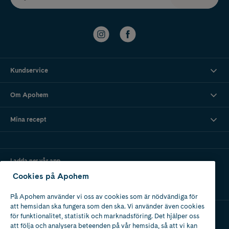
Kundservice
Om Apohem
Mina recept
Ladda ner vår app
Cookies på Apohem
På Apohem använder vi oss av cookies som är nödvändiga för
att hemsidan ska fungera som den ska. Vi använder även cookies
för funktionalitet, statistik och marknadsföring. Det hjälper oss
att följa och analysera beteenden på vår hemsida, så att vi kan
Apotek med tillstånd