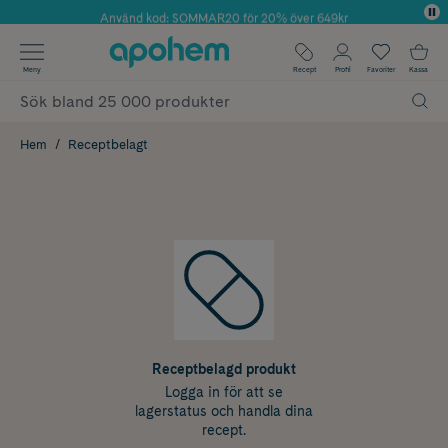
Använd kod: SOMMAR20 för 20% över 649kr
Årets Butik 2025 inom Skönhet
✓ Fri frakt
Meny
Recept
Profil
Favoriter
Kassa
✓ Rådgivning från farmaceuter & hudterapeuter
✓ Poäng på alla köp*
Hem
Receptbelagt
Receptbelagd produkt
Logga in för att se
lagerstatus och handla dina
recept.