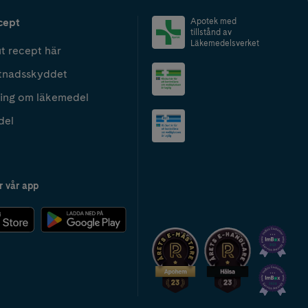
cept
Apotek med
tillstånd av
Läkemedelsverket
t recept här
tnadsskyddet
ing om läkemedel
del
r vår app
2024