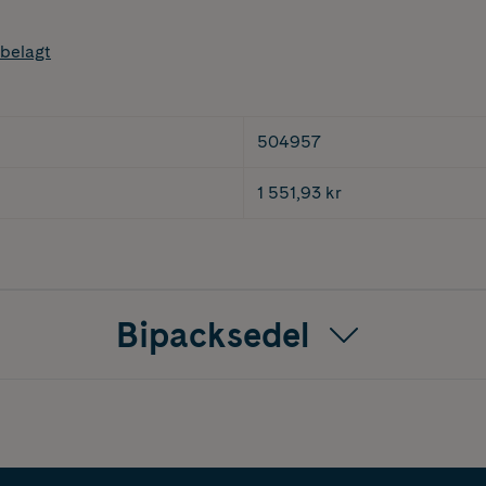
belagt
504957
1 551,93 kr
Bipacksedel