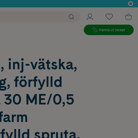
 köp*
Hämta ut recept
, inj-vätska,
g, förfylld
a 30 ME/0,5
farm
ylld spruta,