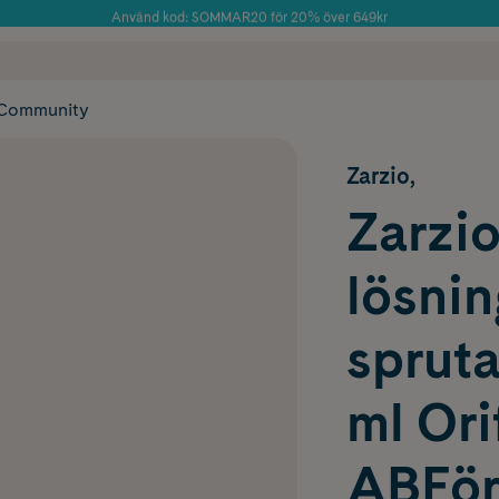
Använd kod: SOMMAR20 för 20% över 649kr
Årets Butik 2025 inom Skönhet
 frakt
✓ Rådgivning från farmaceuter & hudterapeuter
✓ Poäng på alla
Community
Zarzio,
Zarzio
lösnin
sprut
ml Ori
ABFörf