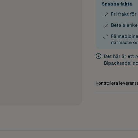
Snabba fakta
Fri frakt fö
Betala enke
Få medicinen
närmaste o
Det här är ett 
Bipacksedel
no