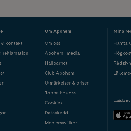
ce
Om Apohem
Mina re
 & kontakt
Om oss
Hämta u
& reklamation
Apohem i media
Högkos
s
Hållbarhet
Rådgivn
het
Club Apohem
Läkeme
er
Utmärkelser & priser
Jobba hos oss
Ladda ne
Cookies
gor
Dataskydd
Medlemsvillkor