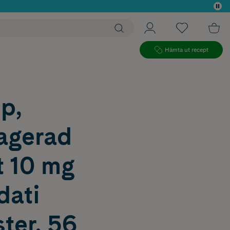
 köp*
Hämta ut recept
p,
ragerad
t 10 mg
dati
ter, 56