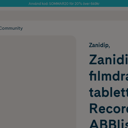
Använd kod: SOMMAR20 för 20% över 649kr
Årets Butik 2025 inom Skönhet
 frakt
✓ Rådgivning från farmaceuter & hudterapeuter
✓ Poäng på alla
Community
Zanidip,
Zanidi
filmd
tablet
Recor
ABBlis