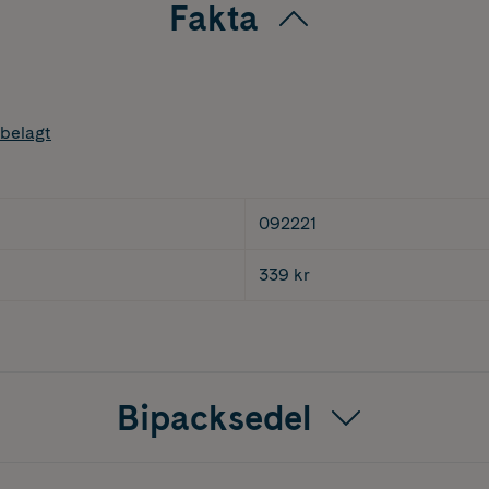
Fakta
belagt
092221
339 kr
Bipacksedel