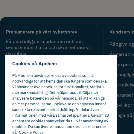
Prenumerera på vårt nyhetsbrev
Kundservi
Få personliga erbjudanden och det
Rådgivning
senaste inom hälsa och skönhet direkt i
din inbox.
Ångerrätt 
Cookies på Apohem
Vår experti
Fyll i mailadress
Skicka
Tillgänglig
På Apohem använder vi oss av cookies som är
nödvändiga för att hemsidan ska fungera som den ska.
Återkallels
Vi använder även cookies för funktionalitet, statistik
och marknadsföring. Det hjälper oss att följa och
Leveranser
analysera beteenden på vår hemsida, så att vi kan ge
en mer personaliserad upplevelse och anpassa innehåll
Köpvillkor
samt rikta relevant marknadsföring. Vi delar även
Vanliga frå
informationen med våra samarbetspartners. Genom att
acceptera cookies samtycker du till vår användning av
cookies. Du kan även anpassa cookies. Läs mer under
vår
Cookie Policy