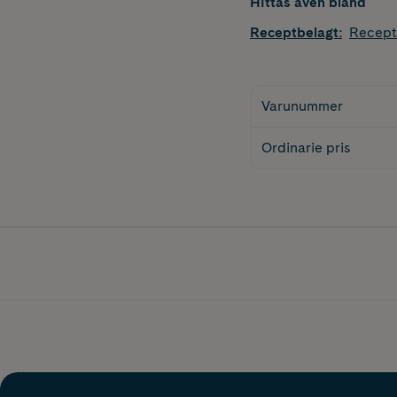
Hittas även bland
Receptbelagt
:
Recept
Varunummer
Ordinarie pris