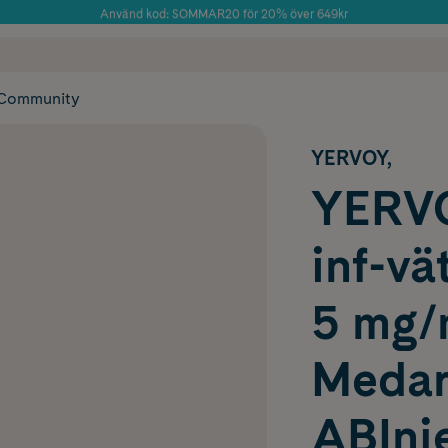
Använd kod: SOMMAR20 för 20% över 649kr
Årets Butik 2025 inom Skönhet
 frakt
✓ Rådgivning från farmaceuter & hudterapeuter
✓ Poäng på alla
Community
YERVOY,
YERVOY
inf-vä
5 mg/
Meda
ABInje