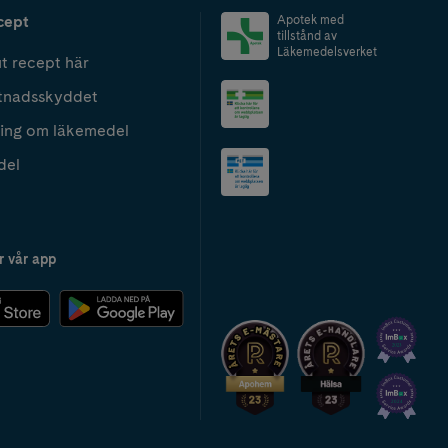
cept
Apotek med
tillstånd av
Läkemedelsverket
t recept här
tnadsskyddet
ing om läkemedel
del
r vår app
2024