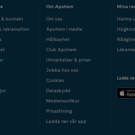
ce
Om Apohem
Mina re
 & kontakt
Om oss
Hämta u
& reklamation
Apohem i media
Högkos
s
Hållbarhet
Rådgivn
het
Club Apohem
Läkeme
er
Utmärkelser & priser
Jobba hos oss
Ladda ne
Cookies
gor
Dataskydd
Medlemsvillkor
Prissättning
Ladda ner vår app