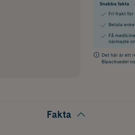
Snabba fakta
Fri frakt fö
Betala enke
Få medicinen
närmaste o
Det här är ett 
Bipacksedel
no
Fakta