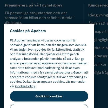
Prenumerera på vårt nyhetsbrev
Kundservi
Få personliga erbjudanden och det
Rådgivning
senaste inom hälsa och skönhet direkt i
din inbox.
Ångerrätt 
Cookies på Apohem
Vår experti
Fyll i mailadress
Skicka
Tillgänglig
På Apohem använder vi oss av cookies som är
nödvändiga för att hemsidan ska fungera som den ska.
Återkallels
Vi använder även cookies för funktionalitet, statistik
och marknadsföring. Det hjälper oss att följa och
Leveranser
analysera beteenden på vår hemsida, så att vi kan ge
en mer personaliserad upplevelse och anpassa innehåll
Köpvillkor
samt rikta relevant marknadsföring. Vi delar även
Vanliga frå
informationen med våra samarbetspartners. Genom att
acceptera cookies samtycker du till vår användning av
cookies. Du kan även anpassa cookies. Läs mer under
vår
Cookie Policy
Godkänn cookies