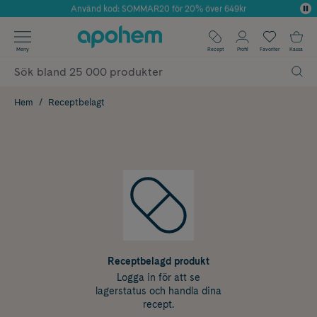
Använd kod: SOMMAR20 för 20% över 649kr
Årets Butik 2025 inom Skönhet
✓ Fri frakt
Meny
Recept
Profil
Favoriter
Kassa
✓ Rådgivning från farmaceuter & hudterapeuter
✓ Poäng på alla köp*
Hem
Receptbelagt
Receptbelagd produkt
Logga in för att se
lagerstatus och handla dina
recept.