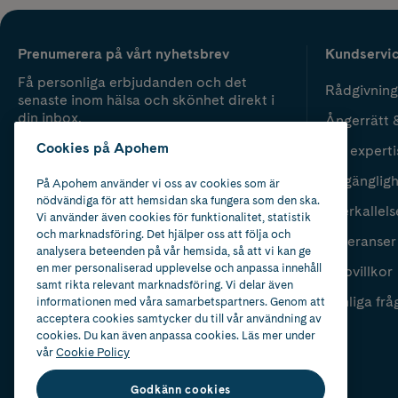
Prenumerera på vårt nyhetsbrev
Kundservi
Få personliga erbjudanden och det
Rådgivning
senaste inom hälsa och skönhet direkt i
din inbox.
Ångerrätt 
Cookies på Apohem
Vår experti
Fyll i mailadress
Skicka
Tillgänglig
På Apohem använder vi oss av cookies som är
nödvändiga för att hemsidan ska fungera som den ska.
Återkallels
Vi använder även cookies för funktionalitet, statistik
och marknadsföring. Det hjälper oss att följa och
Leveranser
analysera beteenden på vår hemsida, så att vi kan ge
en mer personaliserad upplevelse och anpassa innehåll
Köpvillkor
samt rikta relevant marknadsföring. Vi delar även
Vanliga frå
informationen med våra samarbetspartners. Genom att
acceptera cookies samtycker du till vår användning av
cookies. Du kan även anpassa cookies. Läs mer under
vår
Cookie Policy
Godkänn cookies