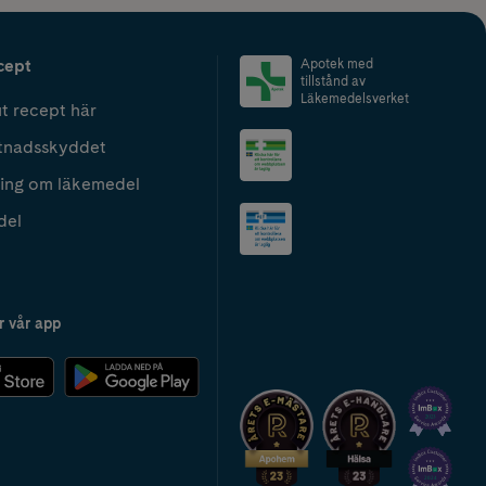
cept
Apotek med
tillstånd av
Läkemedelsverket
t recept här
tnadsskyddet
ing om läkemedel
del
r vår app
2024