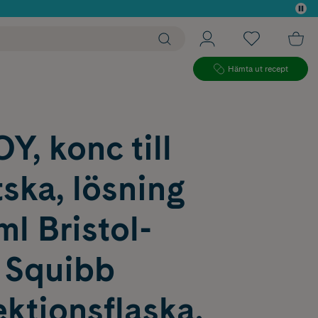
 köp*
Hämta ut recept
, konc till
tska, lösning
l Bristol-
 Squibb
ktionsflaska,