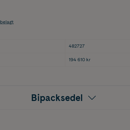
belagt
482727
194 610 kr
Bipacksedel