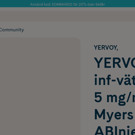
Använd kod: SOMMAR20 för 20% över 649kr
Årets Butik 2025 inom Skönhet
 frakt
✓ Rådgivning från farmaceuter & hudterapeuter
✓ Poäng på alla
Community
YERVOY,
YERVOY
inf-vä
5 mg/m
Myers
ABInje