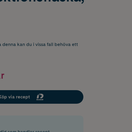
 denna kan du i vissa fall behöva ett
r
Köp via recept
r dig som handlar recept.