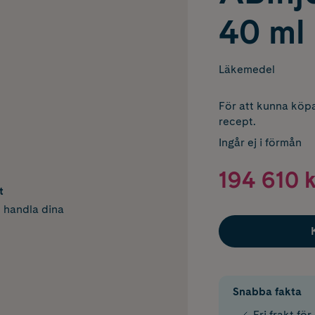
40 ml
Läkemedel
För att kunna köpa
recept.
Ingår ej i förmån
194 610 k
t
h handla dina
Snabba fakta
Fri frakt fö