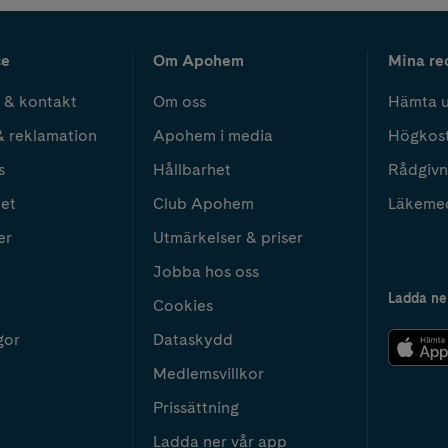
ce
Om Apohem
Mina re
 & kontakt
Om oss
Hämta u
& reklamation
Apohem i media
Högkos
s
Hållbarhet
Rådgivn
het
Club Apohem
Läkeme
er
Utmärkelser & priser
Jobba hos oss
Ladda ne
Cookies
gor
Dataskydd
Medlemsvillkor
Prissättning
Ladda ner vår app