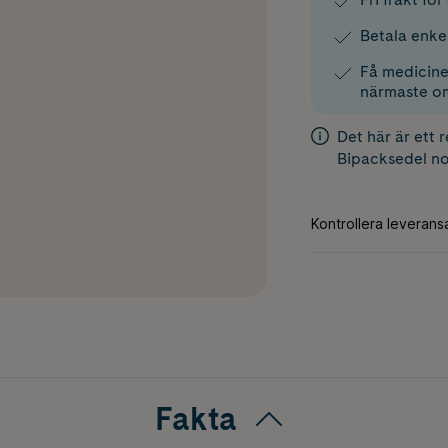
Betala enke
Få medicinen
närmaste o
Det här är ett 
Bipacksedel
no
Fakta