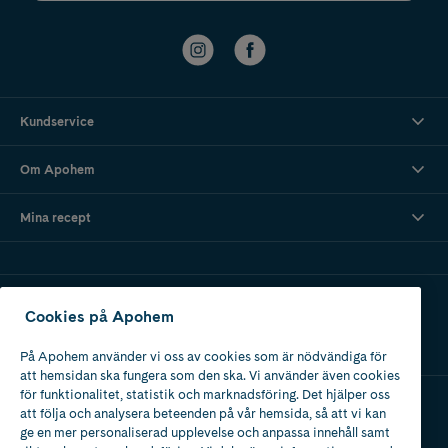
Kundservice
Om Apohem
Mina recept
Ladda ner vår app
Cookies på Apohem
På Apohem använder vi oss av cookies som är nödvändiga för
att hemsidan ska fungera som den ska. Vi använder även cookies
för funktionalitet, statistik och marknadsföring. Det hjälper oss
att följa och analysera beteenden på vår hemsida, så att vi kan
Apotek med tillstånd
ge en mer personaliserad upplevelse och anpassa innehåll samt
av Läkemedelsverket