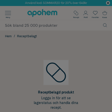
Använd kod: SOMMAR20 för 20% över 649kr
Årets Butik 2025 inom Skönhet
✓ Fri frakt
Meny
Recept
Profil
Favoriter
Kassa
✓ Rådgivning från farmaceuter & hudterapeuter
✓ Poäng på alla köp*
Hem
Receptbelagt
Receptbelagd produkt
Logga in för att se
lagerstatus och handla dina
recept.