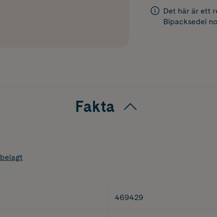
Det här är ett 
Bipacksedel
no
Fakta
belagt
469429