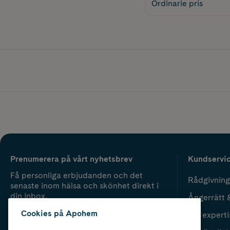
Ordinarie pris
Prenumerera på vårt nyhetsbrev
Kundservi
Få personliga erbjudanden och det
Rådgivning
senaste inom hälsa och skönhet direkt i
din inbox.
Ångerrätt 
Cookies på Apohem
Vår experti
Fyll i mailadress
Skicka