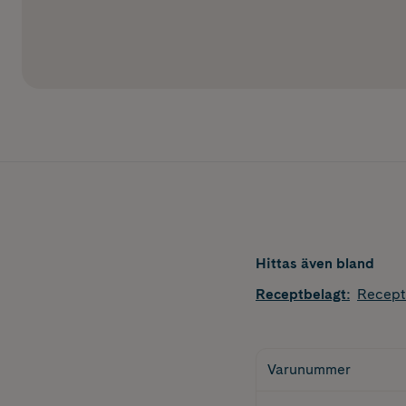
Hittas även bland
Receptbelagt
:
Recept
Varunummer