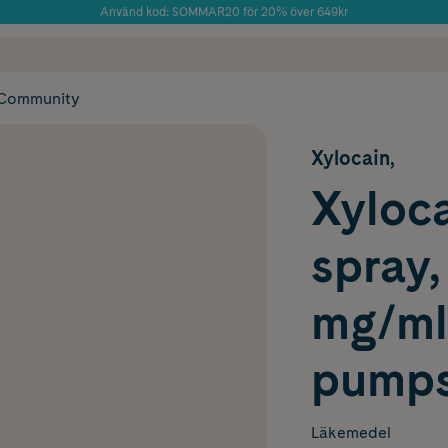
Använd kod: SOMMAR20 för 20% över 649kr
Årets Butik 2025 inom Skönhet
 frakt
✓ Rådgivning från farmaceuter & hudterapeuter
✓ Poäng på alla
Community
Xylocain,
Xyloca
spray,
mg/ml
pumps
Läkemedel