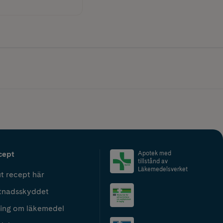
cept
Apotek med
tillstånd av
Läkemedelsverket
t recept här
tnadsskyddet
ing om läkemedel