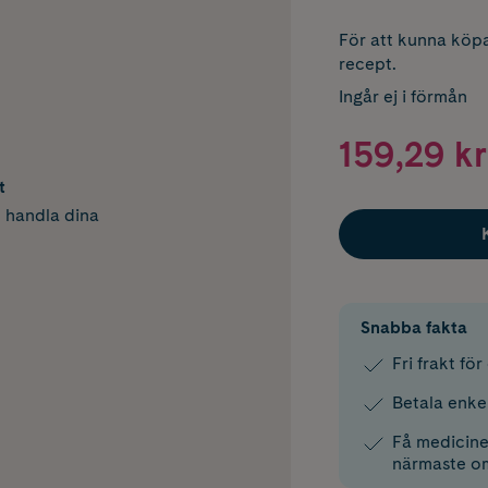
För att kunna köpa
recept.
Ingår ej i förmån
159,29 kr
t
h handla dina
Snabba fakta
Fri frakt fö
Betala enke
Få medicinen
närmaste o