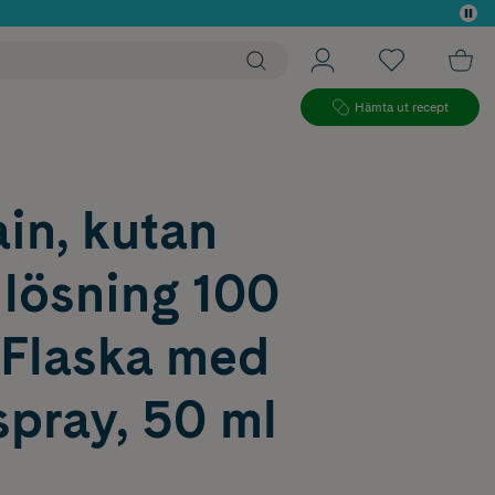
 köp*
Hämta ut recept
in, kutan
 lösning 100
Flaska med
pray, 50 ml