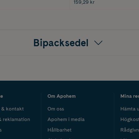
159,29 kr
Bipacksedel
ce
Om Apohem
Mina re
 & kontakt
Om oss
Hämta u
& reklamation
Apohem i media
Högkos
s
Hållbarhet
Rådgivn