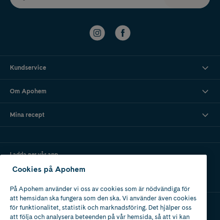
Kundservice
Om Apohem
Mina recept
Ladda ner vår app
Cookies på Apohem
På Apohem använder vi oss av cookies som är nödvändiga för
att hemsidan ska fungera som den ska. Vi använder även cookies
för funktionalitet, statistik och marknadsföring. Det hjälper oss
att följa och analysera beteenden på vår hemsida, så att vi kan
Apotek med tillstånd