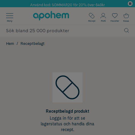
Använd kod: SOMMAR20 för 20% över 649kr
Årets Butik 2025 inom Skönhet
✓ Fri frakt
Meny
Recept
Profil
Favoriter
Kassa
✓ Rådgivning från farmaceuter & hudterapeuter
✓ Poäng på alla köp*
Hem
Receptbelagt
Receptbelagd produkt
Logga in för att se
lagerstatus och handla dina
recept.