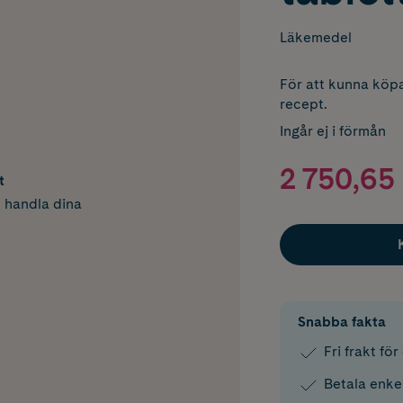
Läkemedel
För att kunna köpa
recept.
Ingår ej i förmån
2 750,65 
t
h handla dina
Snabba fakta
Fri frakt fö
Betala enke