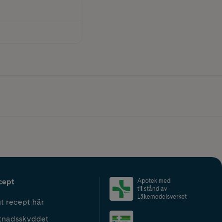
cept
Apotek med
tillstånd av
Läkemedelsverket
t recept här
tnadsskyddet