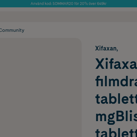
Använd kod: SOMMAR20 för 20% över 649kr
Årets Butik 2025 inom Skönhet
 frakt
✓ Rådgivning från farmaceuter & hudterapeuter
✓ Poäng på alla
Community
Xifaxan,
Xifaxa
filmd
tablet
mgBlis
tablet