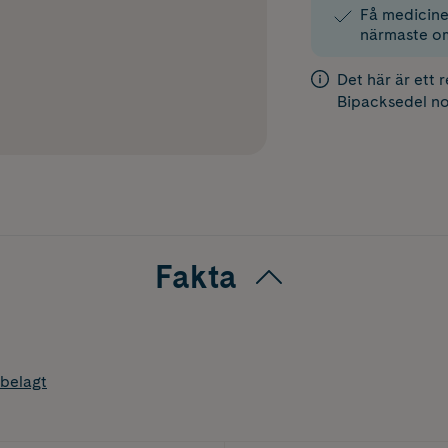
Få medicinen
närmaste o
Det här är ett 
Bipacksedel
no
Fakta
belagt