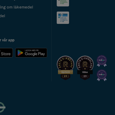
ing om läkemedel
del
r vår app
2024