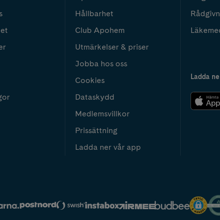
s
Hållbarhet
Rådgivn
het
Club Apohem
Läkeme
er
Utmärkelser & priser
Jobba hos oss
Ladda ne
Cookies
gor
Dataskydd
Medlemsvillkor
Prissättning
Ladda ner vår app