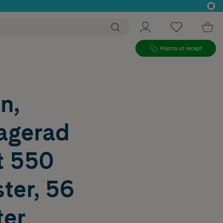
 köp*
Hämta ut recept
n,
ragerad
t 550
ter, 56
ter