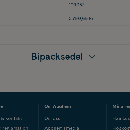
109037
2 750,65 kr
Bipacksedel
ce
Om Apohem
Mina re
 & kontakt
Om oss
Hämta u
& reklamation
Apohem i media
Högkos