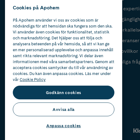
Cookies på Apohem
Vår experti
Fyll i mailadress
Skicka
Tillgänglig
På Apohem använder vi oss av cookies som är
nödvändiga för att hemsidan ska fungera som den ska.
Återkallels
Vi använder även cookies för funktionalitet, statistik
och marknadsföring. Det hjälper oss att följa och
Leveranser
analysera beteenden på vår hemsida, så att vi kan ge
en mer personaliserad upplevelse och anpassa innehåll
Köpvillkor
samt rikta relevant marknadsföring. Vi delar även
Vanliga frå
informationen med våra samarbetspartners. Genom att
acceptera cookies samtycker du till vår användning av
cookies. Du kan även anpassa cookies. Läs mer under
vår
Cookie Policy
Godkänn cookies
Avvisa alla
Anpassa cookies