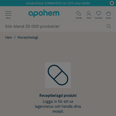
Använd kod: SOMMAR20 för 20% över 649kr
Årets Butik 2025 inom Skönhet
✓ Fri frakt
Meny
Recept
Profil
Favoriter
Kassa
✓ Rådgivning från farmaceuter & hudterapeuter
✓ Poäng på alla köp*
Hem
Receptbelagt
Receptbelagd produkt
Logga in för att se
lagerstatus och handla dina
recept.