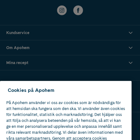
Kundservice
Om Apohem
Mina recept
Ladda ner vår app
Cookies på Apohem
På Apohem använder vi oss av cookies som är nödvändiga för
att hemsidan ska fungera som den ska. Vi använder även cookies
för funktionalitet, statistik och marknadsföring. Det hjälper oss
att följa och analysera beteenden på vår hemsida, så att vi kan
ge en mer personaliserad upplevelse och anpassa innehåll samt
Apotek med tillstånd
rikta relevant marknadsföring. Vi delar även informationen med
av Läkemedelsverket
våra samarbetspartners. Genom att acceptera cookies