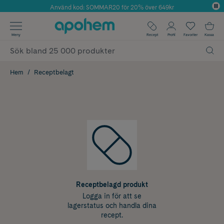
Använd kod: SOMMAR20 för 20% över 649kr
Årets Butik 2025 inom Skönhet
✓ Fri frakt
Meny
Recept
Profil
Favoriter
Kassa
✓ Rådgivning från farmaceuter & hudterapeuter
✓ Poäng på alla köp*
Hem
Receptbelagt
Receptbelagd produkt
Logga in för att se
lagerstatus och handla dina
recept.