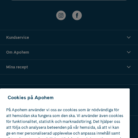
Kundservice
Om Apohem
Mina recept
Ladda ner vår app
Cookies på Apohem
På Apohem använder vi oss av cookies som är nödvändiga för
att hemsidan ska fungera som den ska. Vi använder även cookies
för funktionalitet, statistik och marknadsföring. Det hjälper oss
att följa och analysera beteenden på vår hemsida, så att vi kan
Apotek med tillstånd
ge en mer personaliserad upplevelse och anpassa innehåll samt
av Läkemedelsverket