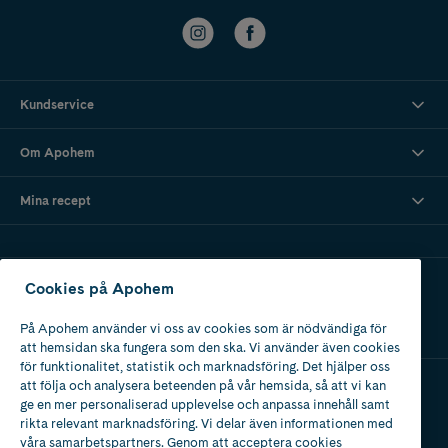
Kundservice
Om Apohem
Mina recept
Ladda ner vår app
Cookies på Apohem
På Apohem använder vi oss av cookies som är nödvändiga för
att hemsidan ska fungera som den ska. Vi använder även cookies
för funktionalitet, statistik och marknadsföring. Det hjälper oss
att följa och analysera beteenden på vår hemsida, så att vi kan
ge en mer personaliserad upplevelse och anpassa innehåll samt
Apotek med tillstånd
rikta relevant marknadsföring. Vi delar även informationen med
av Läkemedelsverket
våra samarbetspartners. Genom att acceptera cookies