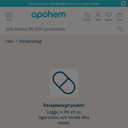
Använd kod: SOMMAR20 för 20% över 649kr
Årets Butik 2025 inom Skönhet
✓ Fri frakt
Meny
Recept
Profil
Favoriter
Kassa
✓ Rådgivning från farmaceuter & hudterapeuter
✓ Poäng på alla köp*
Hem
Receptbelagt
Receptbelagd produkt
Logga in för att se
lagerstatus och handla dina
recept.