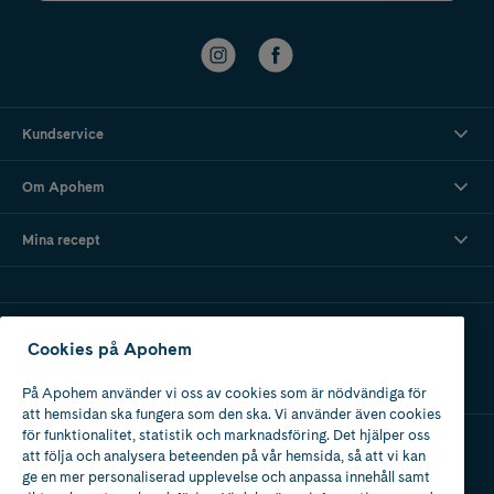
Kundservice
Om Apohem
Mina recept
Ladda ner vår app
Cookies på Apohem
På Apohem använder vi oss av cookies som är nödvändiga för
att hemsidan ska fungera som den ska. Vi använder även cookies
för funktionalitet, statistik och marknadsföring. Det hjälper oss
att följa och analysera beteenden på vår hemsida, så att vi kan
Apotek med tillstånd
ge en mer personaliserad upplevelse och anpassa innehåll samt
av Läkemedelsverket