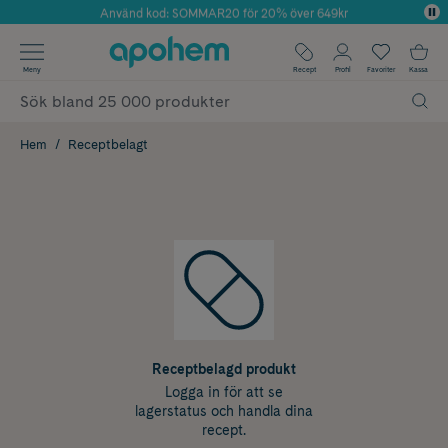
Använd kod: SOMMAR20 för 20% över 649kr
Årets Butik 2025 inom Skönhet
✓ Fri frakt
Meny
Recept
Profil
Favoriter
Kassa
✓ Rådgivning från farmaceuter & hudterapeuter
✓ Poäng på alla köp*
Hem
Receptbelagt
Receptbelagd produkt
Logga in för att se
lagerstatus och handla dina
recept.