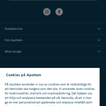
Kundservice
Om Apohem
Mina recept
Ladda ner vår app
Cookies på Apohem
På Apohem använder vi oss av cookies som är nödvändiga för
att hemsidan ska fungera som den ska. Vi använder även cookies
för funktionalitet, statistik och marknadsföring. Det hjälper oss
att följa och analysera beteenden på vår hemsida, så att vi kan
Apotek med tillstånd
ge en mer personaliserad upplevelse och anpassa innehåll samt
av Läkemedelsverket