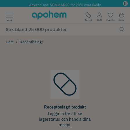
Använd kod: SOMMAR20 för 20% över 649kr
Årets Butik 2025 inom Skönhet
✓ Fri frakt
Meny
Recept
Profil
Favoriter
Kassa
✓ Rådgivning från farmaceuter & hudterapeuter
✓ Poäng på alla köp*
Hem
Receptbelagt
Receptbelagd produkt
Logga in för att se
lagerstatus och handla dina
recept.