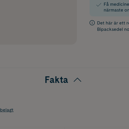
Få medicinen
närmaste o
Det här är ett 
Bipacksedel
no
Fakta
belagt