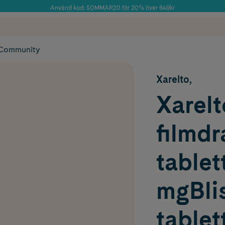
Använd kod: SOMMAR20 för 20% över 649kr
Årets Butik 2025 inom Skönhet
 frakt
✓ Rådgivning från farmaceuter & hudterapeuter
✓ Poäng på alla
Community
Xarelto,
Xarelt
filmd
tablet
mgBlis
tablet