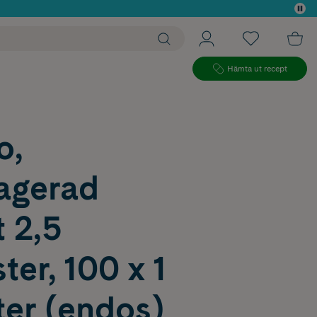
 köp*
Hämta ut recept
o,
ragerad
t 2,5
ter, 100 x 1
ter (endos)