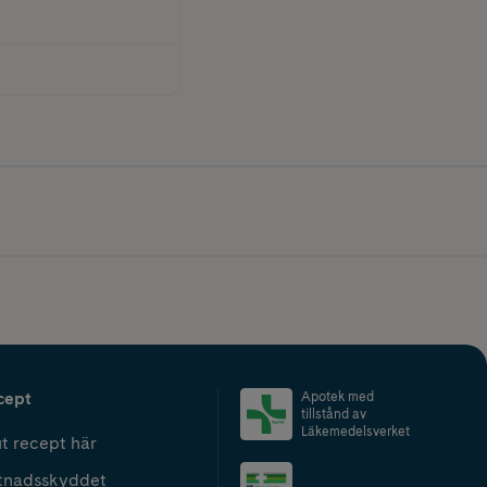
cept
Apotek med
tillstånd av
Läkemedelsverket
t recept här
tnadsskyddet