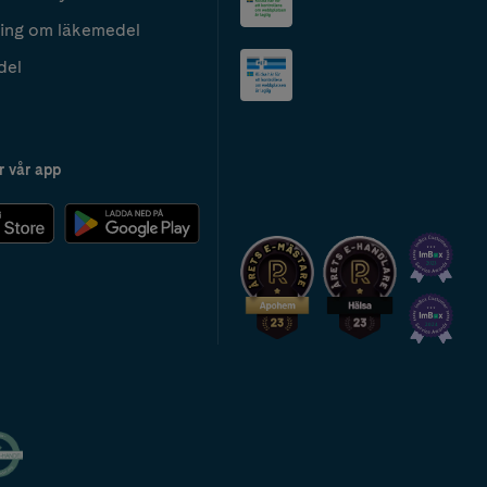
ing om läkemedel
del
r vår app
2024