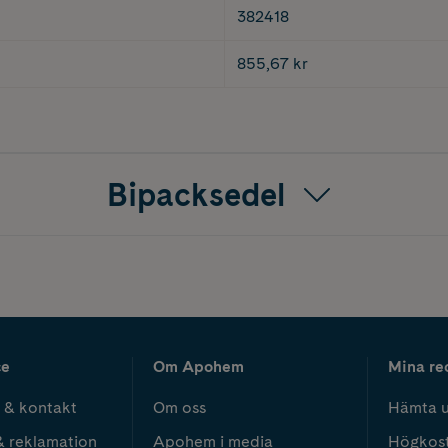
382418
855,67 kr
Bipacksedel
ce
Om Apohem
Mina re
 & kontakt
Om oss
Hämta u
& reklamation
Apohem i media
Högkos