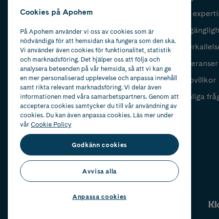
Cookies på Apohem
Vår experti
Fyll i mailadress
Skicka
Tillgänglig
På Apohem använder vi oss av cookies som är
nödvändiga för att hemsidan ska fungera som den ska.
Återkallels
Vi använder även cookies för funktionalitet, statistik
och marknadsföring. Det hjälper oss att följa och
Leveranser
analysera beteenden på vår hemsida, så att vi kan ge
en mer personaliserad upplevelse och anpassa innehåll
Köpvillkor
samt rikta relevant marknadsföring. Vi delar även
Vanliga frå
informationen med våra samarbetspartners. Genom att
acceptera cookies samtycker du till vår användning av
cookies. Du kan även anpassa cookies. Läs mer under
vår
Cookie Policy
Godkänn cookies
Avvisa alla
Anpassa cookies