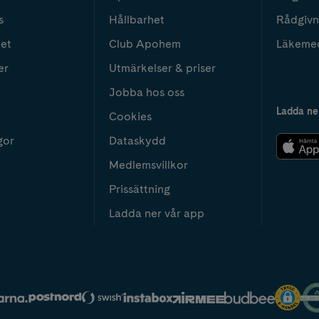
s
Hållbarhet
Rådgivn
het
Club Apohem
Läkeme
er
Utmärkelser & priser
Jobba hos oss
Ladda ne
Cookies
gor
Dataskydd
Medlemsvillkor
Prissättning
Ladda ner vår app