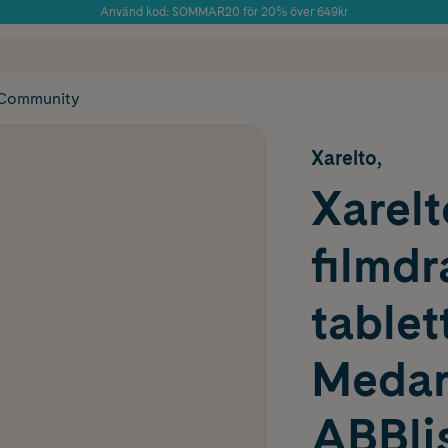
Använd kod: SOMMAR20 för 20% över 649kr
Årets Butik 2025 inom Skönhet
 frakt
✓ Rådgivning från farmaceuter & hudterapeuter
✓ Poäng på alla
Community
Xarelto,
Xarelt
filmd
tablet
Meda
ABBlis