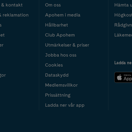
 & kontakt
Om oss
Hämta u
& reklamation
Apohem i media
Högkos
s
Hållbarhet
Rådgivn
het
Club Apohem
Läkeme
er
Utmärkelser & priser
Jobba hos oss
Ladda ne
Cookies
gor
Dataskydd
Medlemsvillkor
Prissättning
Ladda ner vår app