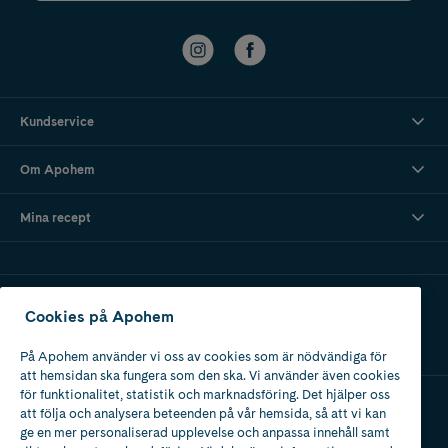
Kundservice
Om Apohem
Mina recept
Ladda ner vår app
Cookies på Apohem
På Apohem använder vi oss av cookies som är nödvändiga för
att hemsidan ska fungera som den ska. Vi använder även cookies
för funktionalitet, statistik och marknadsföring. Det hjälper oss
att följa och analysera beteenden på vår hemsida, så att vi kan
Apotek med tillstånd
ge en mer personaliserad upplevelse och anpassa innehåll samt
av Läkemedelsverket