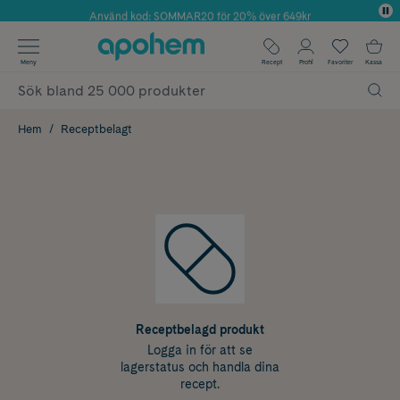
Använd kod: SOMMAR20 för 20% över 649kr
Årets Butik 2025 inom Skönhet
✓ Fri frakt
Meny
Recept
Profil
Favoriter
Kassa
✓ Rådgivning från farmaceuter & hudterapeuter
✓ Poäng på alla köp*
Hem
Receptbelagt
Receptbelagd produkt
Logga in för att se
lagerstatus och handla dina
recept.