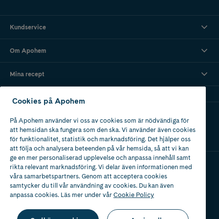
Kundservice
Om Apohem
Mina recept
Cookies på Apohem
Ladda ner vår app
På Apohem använder vi oss av cookies som är nödvändiga för
att hemsidan ska fungera som den ska. Vi använder även cookies
för funktionalitet, statistik och marknadsföring. Det hjälper oss
att följa och analysera beteenden på vår hemsida, så att vi kan
ge en mer personaliserad upplevelse och anpassa innehåll samt
rikta relevant marknadsföring. Vi delar även informationen med
våra samarbetspartners. Genom att acceptera cookies
Apotek med tillstånd
av Läkemedelsverket
samtycker du till vår användning av cookies. Du kan även
anpassa cookies. Läs mer under vår
Cookie Policy