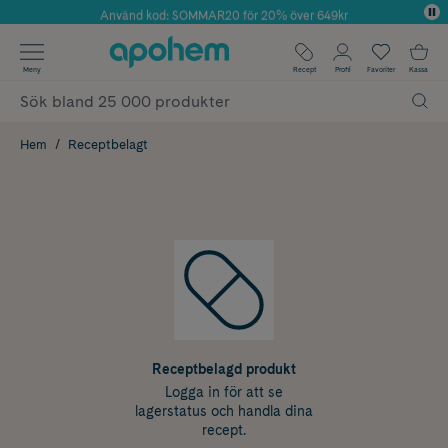
Använd kod: SOMMAR20 för 20% över 649kr
Årets Butik 2025 inom Skönhet
✓ Fri frakt
Meny
Recept
Profil
Favoriter
Kassa
✓ Rådgivning från farmaceuter & hudterapeuter
✓ Poäng på alla köp*
Hem
Receptbelagt
Receptbelagd produkt
Logga in för att se
lagerstatus och handla dina
recept.