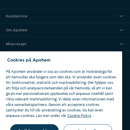
Kundservice
Om Apohem
Mina recept
Cookies på Apohem
Ladda ner vår app
På Apohem använder vi oss av cookies som är nödvändiga för
att hemsidan ska fungera som den ska. Vi använder även cookies
för funktionalitet, statistik och marknadsföring. Det hjälper oss
att följa och analysera beteenden på vår hemsida, så att vi kan
ge en mer personaliserad upplevelse och anpassa innehåll samt
rikta relevant marknadsföring. Vi delar även informationen med
våra samarbetspartners. Genom att acceptera cookies
Apotek med tillstånd
av Läkemedelsverket
samtycker du till vår användning av cookies. Du kan även
anpassa cookies. Läs mer under vår
Cookie Policy