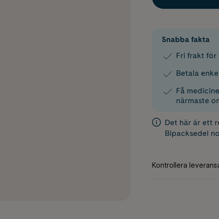
Snabba fakta
Fri frakt fö
Betala enke
Få medicinen
närmaste o
Det här är ett 
Bipacksedel
no