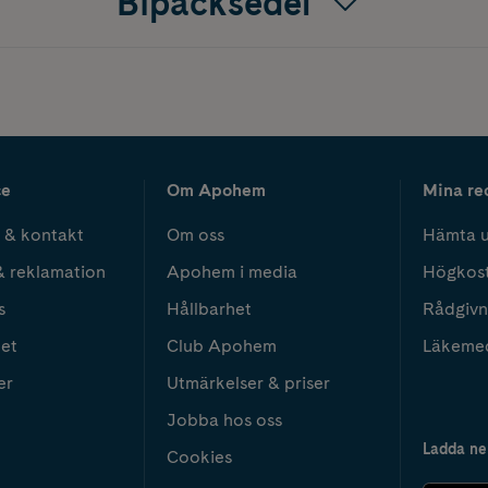
Bipacksedel
ce
Om Apohem
Mina re
 & kontakt
Om oss
Hämta u
& reklamation
Apohem i media
Högkos
s
Hållbarhet
Rådgivn
het
Club Apohem
Läkeme
er
Utmärkelser & priser
Jobba hos oss
Ladda ne
Cookies