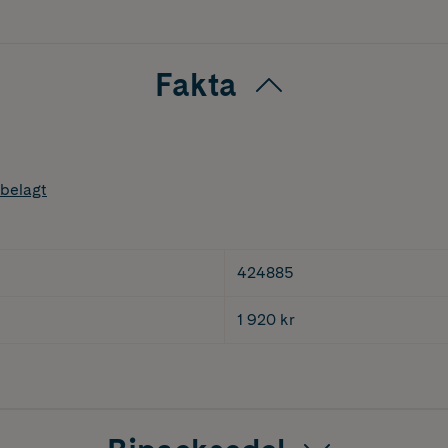
Fakta
belagt
424885
1 920 kr