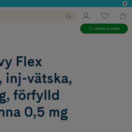
 köp*
Hämta ut recept
y Flex
 inj-vätska,
g, förfylld
enna 0,5 mg