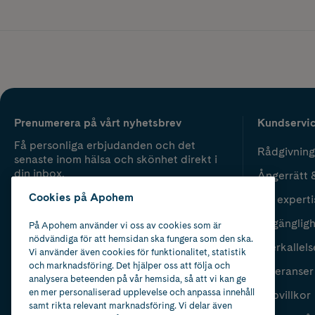
Prenumerera på vårt nyhetsbrev
Kundservi
Få personliga erbjudanden och det
Rådgivning
senaste inom hälsa och skönhet direkt i
din inbox.
Ångerrätt 
Cookies på Apohem
Vår experti
Fyll i mailadress
Skicka
Tillgänglig
På Apohem använder vi oss av cookies som är
nödvändiga för att hemsidan ska fungera som den ska.
Återkallels
Vi använder även cookies för funktionalitet, statistik
och marknadsföring. Det hjälper oss att följa och
Leveranser
analysera beteenden på vår hemsida, så att vi kan ge
en mer personaliserad upplevelse och anpassa innehåll
Köpvillkor
samt rikta relevant marknadsföring. Vi delar även