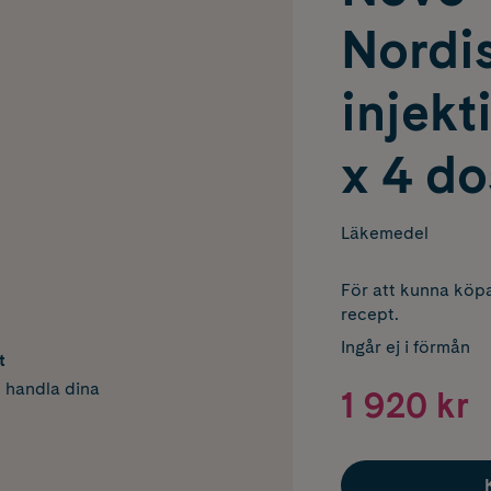
Nordis
injekt
x 4 do
Läkemedel
För att kunna köpa
recept.
Ingår ej i förmån
t
h handla dina
1 920 kr