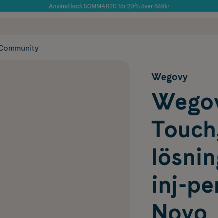
Använd kod: SOMMAR20 för 20% över 649kr
 frakt
✓ Rådgivning från farmaceuter & hudterapeuter
Årets Butik 2025 inom Skönhet
✓ Poäng på alla
Community
Wegovy
Wegov
Touch,
lösnin
inj-p
Novo