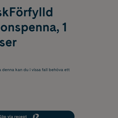
kFörfylld
ionspenna, 1
ser
 denna kan du i vissa fall behöva ett
Köp via recept